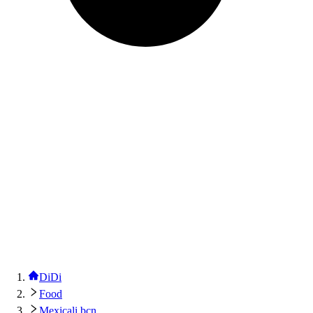
DiDi
Food
Mexicali bcn