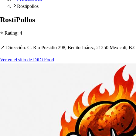
Rostipollos
Ro
s
t
iPollo
s
⭐ Ra
t
ing
:
4
📍 Dirección
:
C. Rio Pre
s
idio 298, Beni
t
o Juárez, 21250 Mexicali, B.
Ver en el sitio de DiDi Food