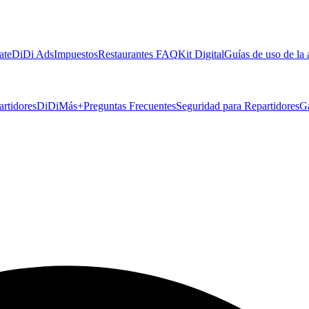
ate
DiDi Ads
Impuestos
Restaurantes FAQ
Kit Digital
Guías de uso de la
artidores
DiDiMás+
Preguntas Frecuentes
Seguridad para Repartidores
G