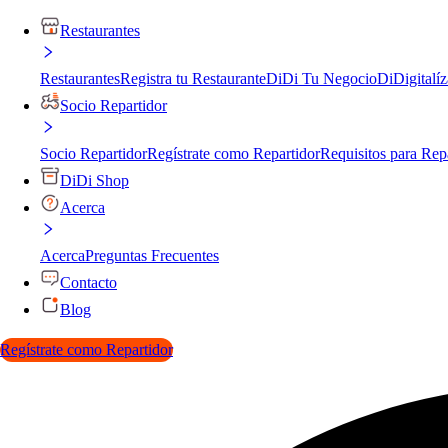
Restaurantes
Restaurantes
Registra tu Restaurante
DiDi Tu Negocio
DiDigitalíz
Socio Repartidor
Socio Repartidor
Regístrate como Repartidor
Requisitos para Rep
DiDi Shop
Acerca
Acerca
Preguntas Frecuentes
Contacto
Blog
Regístrate como Repartidor