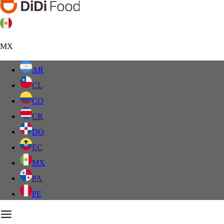
MX
AR
CL
CO
CR
DO
EC
MX
PA
PE