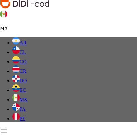
MX
AR
CL
CO
CR
DO
EC
MX
PA
PE