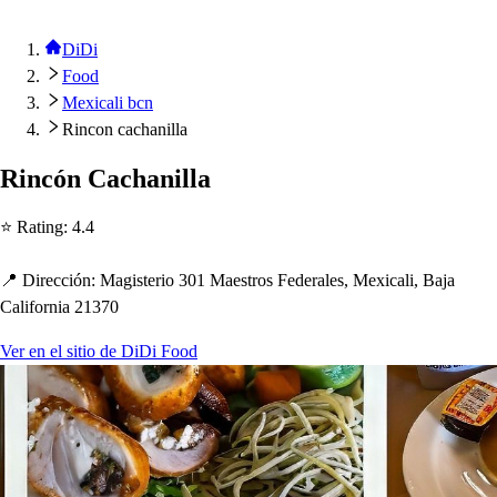
DiDi
Food
Mexicali bcn
Rincon cachanilla
Rincón Cac
h
anilla
⭐ Ra
t
ing
:
4.4
📍 Dirección
:
Magi
s
t
erio 301 Mae
s
t
ro
s
Federale
s
, Mexicali, Baja
California 21370
Ver en el sitio de DiDi Food