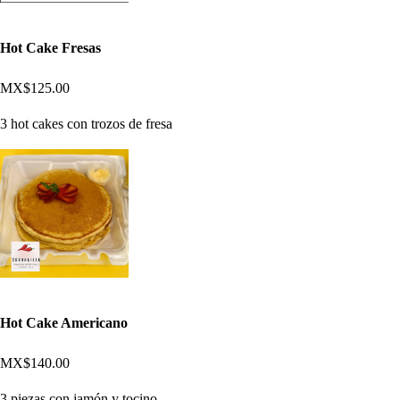
Hot Cake Fresas
MX$125.00
3 hot cakes con trozos de fresa
Hot Cake Americano
MX$140.00
3 piezas con jamón y tocino