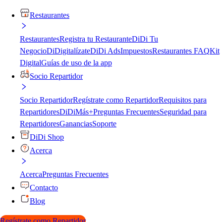
Restaurantes
Restaurantes
Registra tu Restaurante
DiDi Tu
Negocio
DiDigitalízate
DiDi Ads
Impuestos
Restaurantes FAQ
Kit
Digital
Guías de uso de la app
Socio Repartidor
Socio Repartidor
Regístrate como Repartidor
Requisitos para
Repartidores
DiDiMás+
Preguntas Frecuentes
Seguridad para
Repartidores
Ganancias
Soporte
DiDi Shop
Acerca
Acerca
Preguntas Frecuentes
Contacto
Blog
Regístrate como Repartidor