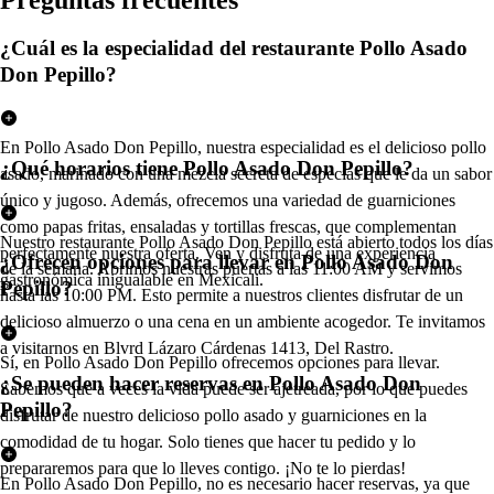
¿Cuál es la especialidad del restaurante Pollo Asado
Don Pepillo?
En Pollo Asado Don Pepillo, nuestra especialidad es el delicioso pollo
¿Qué horarios tiene Pollo Asado Don Pepillo?
asado, marinado con una mezcla secreta de especias que le da un sabor
único y jugoso. Además, ofrecemos una variedad de guarniciones
como papas fritas, ensaladas y tortillas frescas, que complementan
Nuestro restaurante Pollo Asado Don Pepillo está abierto todos los días
perfectamente nuestra oferta. Ven y disfruta de una experiencia
¿Ofrecen opciones para llevar en Pollo Asado Don
de la semana. Abrimos nuestras puertas a las 11:00 AM y servimos
gastronómica inigualable en Mexicali.
Pepillo?
hasta las 10:00 PM. Esto permite a nuestros clientes disfrutar de un
delicioso almuerzo o una cena en un ambiente acogedor. Te invitamos
a visitarnos en Blvrd Lázaro Cárdenas 1413, Del Rastro.
Sí, en Pollo Asado Don Pepillo ofrecemos opciones para llevar.
¿Se pueden hacer reservas en Pollo Asado Don
Sabemos que a veces la vida puede ser ajetreada, por lo que puedes
Pepillo?
disfrutar de nuestro delicioso pollo asado y guarniciones en la
comodidad de tu hogar. Solo tienes que hacer tu pedido y lo
prepararemos para que lo lleves contigo. ¡No te lo pierdas!
En Pollo Asado Don Pepillo, no es necesario hacer reservas, ya que