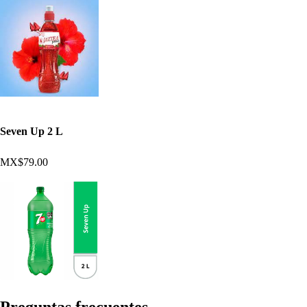
Seven Up 2 L
MX$79.00
Pregun
t
a
s
frecuen
t
e
s