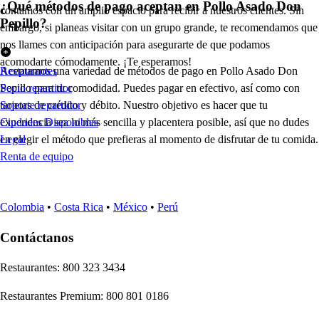
¿Qué métodos de pago aceptan en Pollo Asado Don
contamos con un amplio espacio para recibir a nuestros clientes. Sin
Pepillo?
embargo, si planeas visitar con un grupo grande, te recomendamos que
nos llames con anticipación para asegurarte de que podamos
acomodarte cómodamente. ¡Te esperamos!
Aceptamos una variedad de métodos de pago en Pollo Asado Don
Restaurantes
Pepillo para tu comodidad. Puedes pagar en efectivo, así como con
Socio repartidor
tarjetas de crédito y débito. Nuestro objetivo es hacer que tu
Soporte repartidor
experiencia sea lo más sencilla y placentera posible, así que no dudes
Ciudades Disponibles
en elegir el método que prefieras al momento de disfrutar de tu comida.
Legal
Renta de equipo
Colombia
•
Costa Rica
•
México
•
Perú
Contáctanos
Re
s
t
auran
t
e
s
:
800 323 3434
Re
s
t
auran
t
e
s
Premium
:
800 801 0186