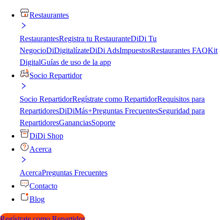
Restaurantes
Restaurantes
Registra tu Restaurante
DiDi Tu
Negocio
DiDigitalízate
DiDi Ads
Impuestos
Restaurantes FAQ
Kit
Digital
Guías de uso de la app
Socio Repartidor
Socio Repartidor
Regístrate como Repartidor
Requisitos para
Repartidores
DiDiMás+
Preguntas Frecuentes
Seguridad para
Repartidores
Ganancias
Soporte
DiDi Shop
Acerca
Acerca
Preguntas Frecuentes
Contacto
Blog
Regístrate como Repartidor