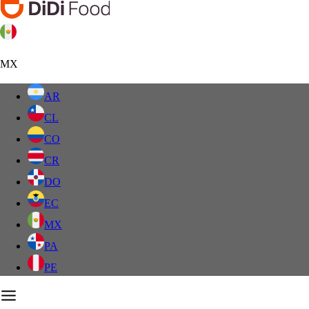
MX
AR
CL
CO
CR
DO
EC
MX
PA
PE