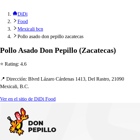
DiDi
Food
Mexicali bcn
Pollo asado don pepillo zacatecas
Pollo A
s
ado Don Pe
p
illo
(
Zaca
t
eca
s
)
⭐ Ra
t
ing
:
4.6
📍 Dirección
:
Blvrd Lázaro Cárdena
s
1413, Del Ra
s
t
ro, 21090
Mexicali, B.C.
Ver en el sitio de DiDi Food