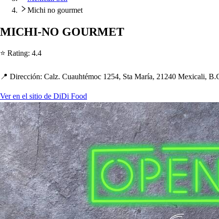
Michi no gourmet
MICHI-NO GOURMET
⭐ Ra
t
ing
:
4.4
📍 Dirección
:
Calz. Cuau
h
t
émoc 1254, S
t
a María, 21240 Mexicali, B.
Ver en el sitio de DiDi Food