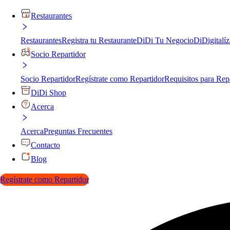
Restaurantes
Restaurantes
Registra tu Restaurante
DiDi Tu Negocio
DiDigitalíz
Socio Repartidor
Socio Repartidor
Regístrate como Repartidor
Requisitos para Rep
DiDi Shop
Acerca
Acerca
Preguntas Frecuentes
Contacto
Blog
Regístrate como Repartidor