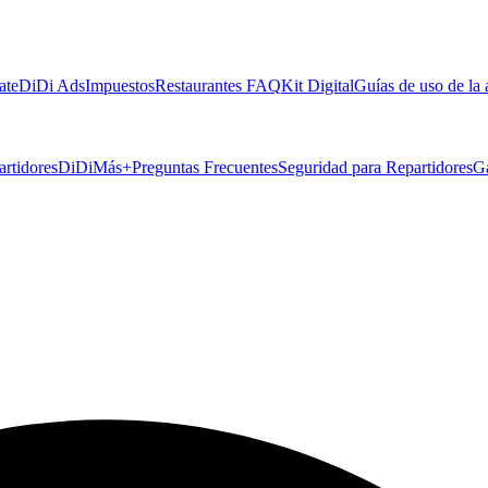
ate
DiDi Ads
Impuestos
Restaurantes FAQ
Kit Digital
Guías de uso de la
artidores
DiDiMás+
Preguntas Frecuentes
Seguridad para Repartidores
G