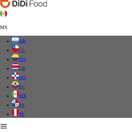
MX
AR
CL
CO
CR
DO
EC
MX
PA
PE