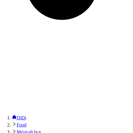
DiDi
Food
Mexicali bcn