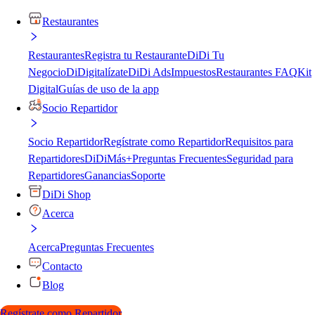
Restaurantes
Restaurantes
Registra tu Restaurante
DiDi Tu
Negocio
DiDigitalízate
DiDi Ads
Impuestos
Restaurantes FAQ
Kit
Digital
Guías de uso de la app
Socio Repartidor
Socio Repartidor
Regístrate como Repartidor
Requisitos para
Repartidores
DiDiMás+
Preguntas Frecuentes
Seguridad para
Repartidores
Ganancias
Soporte
DiDi Shop
Acerca
Acerca
Preguntas Frecuentes
Contacto
Blog
Regístrate como Repartidor