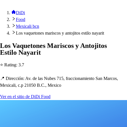
DiDi
Food
Mexicali bcn
Los vaquetones mariscos y antojitos estilo nayarit
Lo
s
Vaque
t
one
s
Mari
s
co
s
y An
t
oji
t
o
s
E
s
t
ilo Nayari
t
⭐ Ra
t
ing
:
3.7
📍 Dirección
:
Av. de la
s
Nube
s
715, fraccionamien
t
o San Marco
s
,
Mexicali, c.
p
21050 B.C., Mexico
Ver en el sitio de DiDi Food