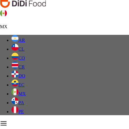
MX
AR
CL
CO
CR
DO
EC
MX
PA
PE