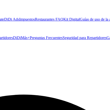
ate
DiDi Ads
Impuestos
Restaurantes FAQ
Kit Digital
Guías de uso de la
artidores
DiDiMás+
Preguntas Frecuentes
Seguridad para Repartidores
G