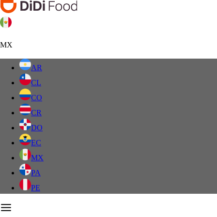
MX
AR
CL
CO
CR
DO
EC
MX
PA
PE