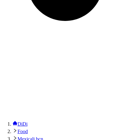
DiDi
Food
Mexicali bcn