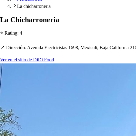
La chicharroneria
La C
h
ic
h
arroneria
⭐ Ra
t
ing
:
4
📍 Dirección
:
Avenida Elec
t
rici
s
t
a
s
1698, Mexicali, Baja California 21
Ver en el sitio de DiDi Food