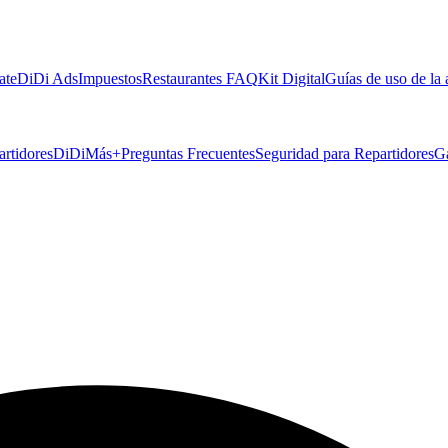
ate
DiDi Ads
Impuestos
Restaurantes FAQ
Kit Digital
Guías de uso de la
artidores
DiDiMás+
Preguntas Frecuentes
Seguridad para Repartidores
G