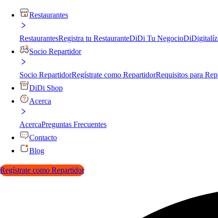
Restaurantes
Restaurantes
Registra tu Restaurante
DiDi Tu Negocio
DiDigitalíz
Socio Repartidor
Socio Repartidor
Regístrate como Repartidor
Requisitos para Rep
DiDi Shop
Acerca
Acerca
Preguntas Frecuentes
Contacto
Blog
Regístrate como Repartidor