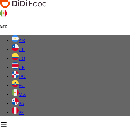
MX
AR
CL
CO
CR
DO
EC
MX
PA
PE