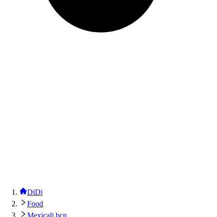
DiDi
Food
Mexicali bcn