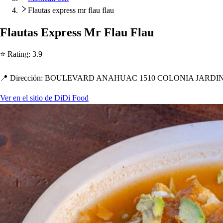
Flautas express mr flau flau
Flau
t
a
s
Ex
p
re
s
s
Mr Flau Flau
⭐ Ra
t
ing
:
3.9
📍 Dirección
:
BOULEVARD ANAHUAC 1510 COLONIA JARDINE
Ver en el sitio de DiDi Food