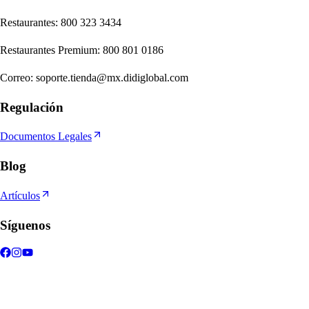
Re
s
t
auran
t
e
s
:
800 323 3434
Re
s
t
auran
t
e
s
Premium
:
800 801 0186
Correo
:
soporte.tienda@mx.didiglobal.com
Regulación
Documentos Legales
Blog
Artículos
Síguenos