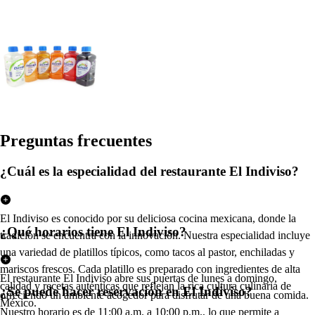
Pregun
t
a
s
frecuen
t
e
s
¿Cuál es la especialidad del restaurante El Indiviso?
El Indiviso es conocido por su deliciosa cocina mexicana, donde la
¿Qué horarios tiene El Indiviso?
tradición se encuentra con la innovación. Nuestra especialidad incluye
una variedad de platillos típicos, como tacos al pastor, enchiladas y
mariscos frescos. Cada platillo es preparado con ingredientes de alta
El restaurante El Indiviso abre sus puertas de lunes a domingo,
calidad y recetas auténticas que reflejan la rica cultura culinaria de
¿Se puede hacer reservación en El Indiviso?
ofreciendo un ambiente acogedor para disfrutar de una buena comida.
México.
Nuestro horario es de 11:00 a.m. a 10:00 p.m., lo que permite a