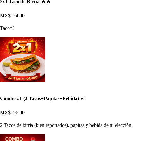
2x1 Taco de Birria 🔥​🔥​
MX$124.00
Taco*2
Combo #1 (2 Tacos+Papitas+Bebida) ⭐​
MX$196.00
2 Tacos de birria (bien reportados), papitas y bebida de tu elección.