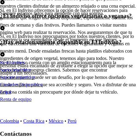
nuestros clientes disfrutar de un almuerzo relajado o una cena especial.
Sí, en El Indiviso ofrecemos la opción de hacer reservaciones para
Siempre estamos listos para atenderte con una sonrisa.
¿El Indiviso ofrece opciones vegetarianas o veganas?
garantizar que tengas una mesa disponible, especialmente durante los
fines de semana y días festivos. Puedes llamarnos o visitar nuestra
página web para realizar tu reservación. Nos aseguraremos de que tu
Sí, en El Indiviso nos preocupamos por todos nuestros clientes, por lo
experiencia sea memorable desde el momento en que llegues.
¿Hay estacionamiento disponible en El Indiviso?
que ofrecemos una variedad de opciones vegetarianas y veganas en
nuestro menú. Desde ensaladas frescas hasta platillos elaborados con
ingredientes de origen vegetal, tenemos algo para todos. Nuestro
Sí, El Indiviso cuenta con un amplio estacionamiento para la
Restaurantes
personal estará encantado de ayudarte a elegir la opción que mejor se
comodidad de nuestros clientes. Sabemos que encontrar
Socio repartidor
adapte a tus necesidades.
estacionamiento puede ser un desafío, por lo que hemos diseñado
Soporte repartidor
nuestro espacio para que sea accesible y seguro. Ven a disfrutar de una
Ciudades Disponibles
deliciosa comida sin preocuparte por dónde dejar tu vehículo.
Legal
Renta de equipo
Colombia
•
Costa Rica
•
México
•
Perú
Contáctanos