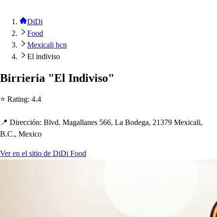
DiDi
Food
Mexicali bcn
El indiviso
Birrieria "El Indivi
s
o"
⭐ Ra
t
ing
:
4.4
📍 Dirección
:
Blvd. Magallane
s
566, La Bodega, 21379 Mexicali,
B.C., Mexico
Ver en el sitio de DiDi Food