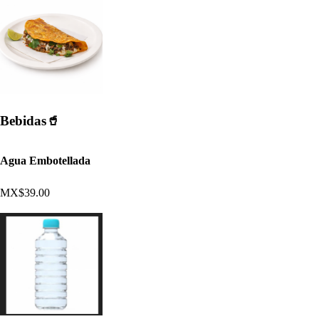
Bebidas🥤​
Agua Embotellada
MX$39.00