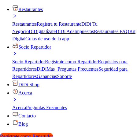
Restaurantes
Restaurantes
Registra tu Restaurante
DiDi Tu
Negocio
DiDigitalízate
DiDi Ads
Impuestos
Restaurantes FAQ
Kit
Digital
Guías de uso de la app
Socio Repartidor
Socio Repartidor
Regístrate como Repartidor
Requisitos para
Repartidores
DiDiMás+
Preguntas Frecuentes
Seguridad para
Repartidores
Ganancias
Soporte
DiDi Shop
Acerca
Acerca
Preguntas Frecuentes
Contacto
Blog
Regístrate como Repartidor