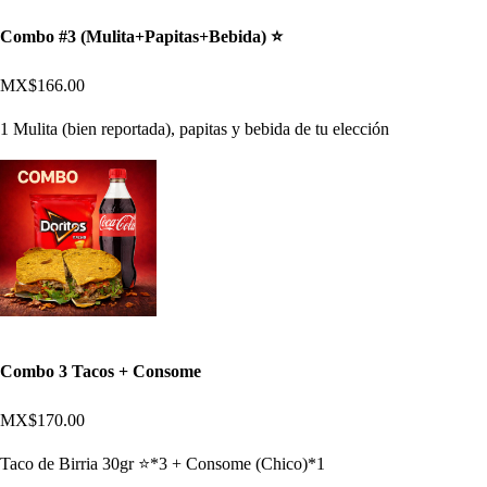
Combo #3 (Mulita+Papitas+Bebida) ⭐​
MX$166.00
1 Mulita (bien reportada), papitas y bebida de tu elección
Combo 3 Tacos + Consome
MX$170.00
Taco de Birria 30gr ⭐​*3 + Consome (Chico)*1