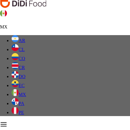
MX
AR
CL
CO
CR
DO
EC
MX
PA
PE