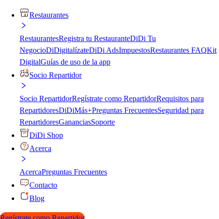
Restaurantes
Restaurantes
Registra tu Restaurante
DiDi Tu
Negocio
DiDigitalízate
DiDi Ads
Impuestos
Restaurantes FAQ
Kit
Digital
Guías de uso de la app
Socio Repartidor
Socio Repartidor
Regístrate como Repartidor
Requisitos para
Repartidores
DiDiMás+
Preguntas Frecuentes
Seguridad para
Repartidores
Ganancias
Soporte
DiDi Shop
Acerca
Acerca
Preguntas Frecuentes
Contacto
Blog
Regístrate como Repartidor