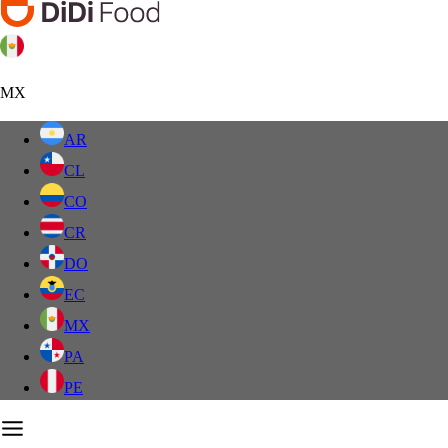
MX
AR
CL
CO
CR
DO
EC
MX
PA
PE