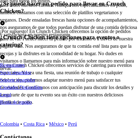
algo para todos los gustos.
¿Se puede hacer un pedido para llevar en Crunch
para todos nuestros clientes. Aunque nos especializamos en pollo,
Chicken?
también contamos con una selección de platillos vegetarianos y
veganos. Desde ensaladas frescas hasta opciones de acompañamientos,
nos aseguramos de que todos puedan disfrutar de una comida deliciosa
¡Por supuesto! En Crunch Chicken ofrecemos la opción de pedidos
y satisfactoria en nuestro restaurante.
¿Crunch Chicken tiene opciones para eventos o
para llevar. Puedes hacer tu pedido por teléfono o a través de nuestra
catering?
página web. Nos aseguramos de que tu comida esté lista para que la
recojas y la disfrutes en la comodidad de tu hogar. No dudes en
visitarnos o llamarnos para más información sobre nuestro menú para
Sí, en Crunch Chicken ofrecemos servicios de catering para eventos
Restaurantes
llevar.
especiales. Ya sea una fiesta, una reunión de trabajo o cualquier
Socio repartidor
celebración, podemos adaptar nuestro menú para satisfacer tus
Soporte repartidor
necesidades. Contáctanos con anticipación para discutir los detalles y
Ciudades Disponibles
asegurarte de que tu evento sea un éxito con nuestros deliciosos
Legal
platillos de pollo.
Renta de equipo
Colombia
•
Costa Rica
•
México
•
Perú
Contáctanos