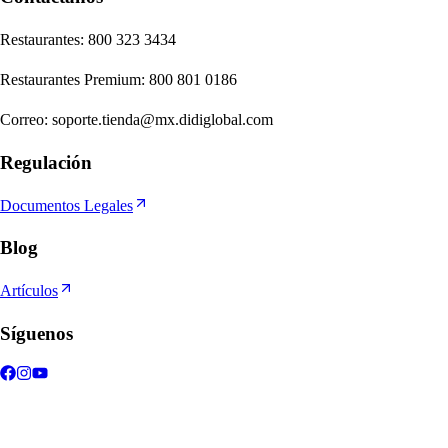
Re
s
t
auran
t
e
s
:
800 323 3434
Re
s
t
auran
t
e
s
Premium
:
800 801 0186
Correo
:
soporte.tienda@mx.didiglobal.com
Regulación
Documentos Legales
Blog
Artículos
Síguenos