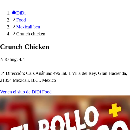
DiDi
Food
Mexicali bcn
Crunch chicken
Crunc
h
C
h
icken
⭐ Ra
t
ing
:
4.4
📍 Dirección
:
Calz Aná
h
uac 496 In
t
. 1 Villa del Rey, Gran Hacienda,
21354 Mexicali, B.C., Mexico
Ver en el sitio de DiDi Food