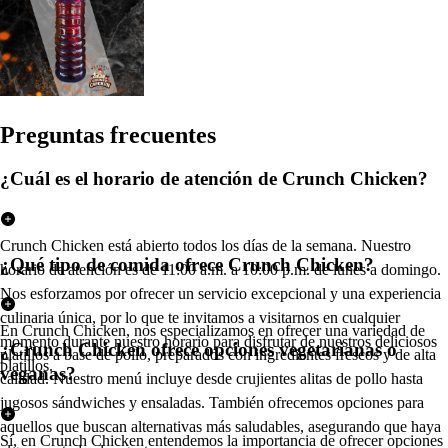
Pregun
t
a
s
frecuen
t
e
s
¿Cuál es el horario de atención de Crunch Chicken?
Crunch Chicken está abierto todos los días de la semana. Nuestro
¿Qué tipo de comida ofrece Crunch Chicken?
horario de atención es de 11:00 a.m. a 10:00 p.m. de lunes a domingo.
Nos esforzamos por ofrecer un servicio excepcional y una experiencia
culinaria única, por lo que te invitamos a visitarnos en cualquier
En Crunch Chicken, nos especializamos en ofrecer una variedad de
momento durante nuestro horario para disfrutar de nuestros deliciosos
¿Crunch Chicken ofrece opciones vegetarianas o
platillos a base de pollo, preparados con ingredientes frescos y de alta
platillos.
veganas?
calidad. Nuestro menú incluye desde crujientes alitas de pollo hasta
jugosos sándwiches y ensaladas. También ofrecemos opciones para
aquellos que buscan alternativas más saludables, asegurando que haya
Sí, en Crunch Chicken entendemos la importancia de ofrecer opciones