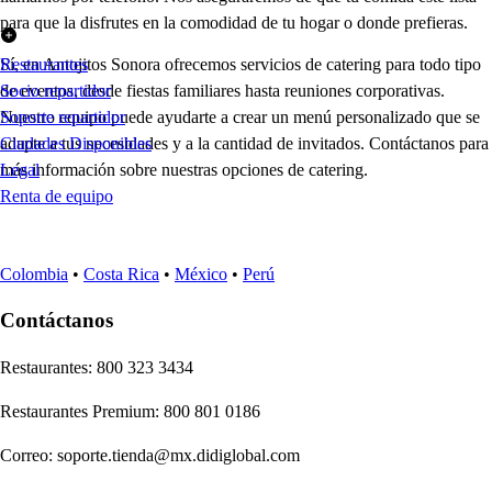
para que la disfrutes en la comodidad de tu hogar o donde prefieras.
Sí, en Antojitos Sonora ofrecemos servicios de catering para todo tipo
Restaurantes
de eventos, desde fiestas familiares hasta reuniones corporativas.
Socio repartidor
Nuestro equipo puede ayudarte a crear un menú personalizado que se
Soporte repartidor
adapte a tus necesidades y a la cantidad de invitados. Contáctanos para
Ciudades Disponibles
más información sobre nuestras opciones de catering.
Legal
Renta de equipo
Colombia
•
Costa Rica
•
México
•
Perú
Contáctanos
Re
s
t
auran
t
e
s
:
800 323 3434
Re
s
t
auran
t
e
s
Premium
:
800 801 0186
Correo
:
soporte.tienda@mx.didiglobal.com