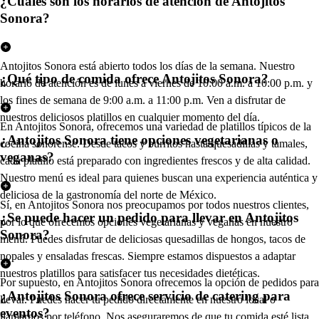
¿Cuáles son los horarios de atención de Antojitos
Sonora?
Antojitos Sonora está abierto todos los días de la semana. Nuestro
¿Qué tipo de comida ofrece Antojitos Sonora?
horario de atención es de lunes a viernes de 10:00 a.m. a 10:00 p.m. y
los fines de semana de 9:00 a.m. a 11:00 p.m. Ven a disfrutar de
nuestros deliciosos platillos en cualquier momento del día.
En Antojitos Sonora, ofrecemos una variedad de platillos típicos de la
¿Antojitos Sonora tiene opciones vegetarianas o
cocina sonorense. Desde tacos y burritos hasta quesadillas y tamales,
veganas?
cada platillo está preparado con ingredientes frescos y de alta calidad.
Nuestro menú es ideal para quienes buscan una experiencia auténtica y
deliciosa de la gastronomía del norte de México.
Sí, en Antojitos Sonora nos preocupamos por todos nuestros clientes,
¿Se puede hacer un pedido para llevar en Antojitos
por lo que ofrecemos opciones vegetarianas y veganas en nuestro
Sonora?
menú. Puedes disfrutar de deliciosas quesadillas de hongos, tacos de
nopales y ensaladas frescas. Siempre estamos dispuestos a adaptar
nuestros platillos para satisfacer tus necesidades dietéticas.
Por supuesto, en Antojitos Sonora ofrecemos la opción de pedidos para
¿Antojitos Sonora ofrece servicio de catering para
llevar. Puedes hacer tu pedido directamente en nuestro local o
eventos?
llamarnos por teléfono. Nos aseguraremos de que tu comida esté lista