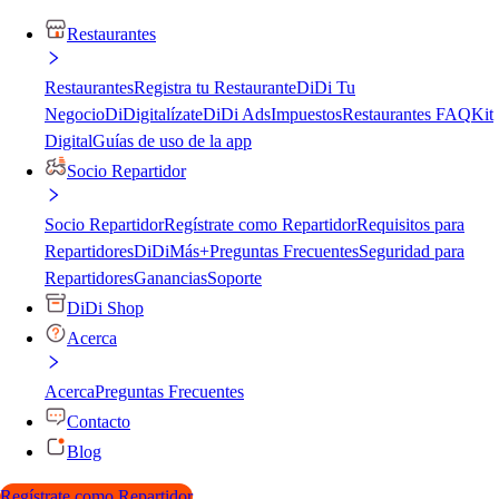
Restaurantes
Restaurantes
Registra tu Restaurante
DiDi Tu
Negocio
DiDigitalízate
DiDi Ads
Impuestos
Restaurantes FAQ
Kit
Digital
Guías de uso de la app
Socio Repartidor
Socio Repartidor
Regístrate como Repartidor
Requisitos para
Repartidores
DiDiMás+
Preguntas Frecuentes
Seguridad para
Repartidores
Ganancias
Soporte
DiDi Shop
Acerca
Acerca
Preguntas Frecuentes
Contacto
Blog
Regístrate como Repartidor