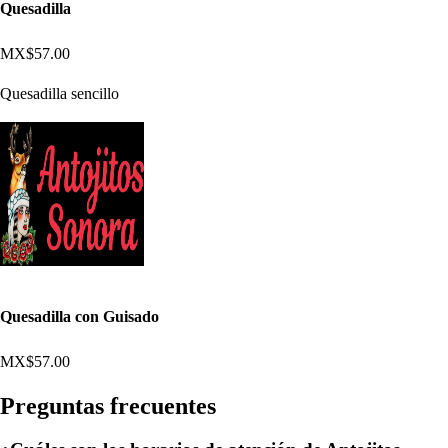
Quesadilla
MX$57.00
Quesadilla sencillo
Quesadilla con Guisado
MX$57.00
Pregun
t
a
s
frecuen
t
e
s