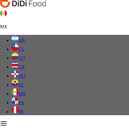
MX
AR
CL
CO
CR
DO
EC
MX
PA
PE