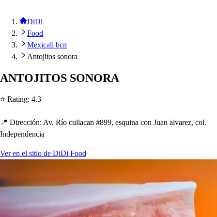
DiDi
Food
Mexicali bcn
Antojitos sonora
ANTOJITOS SONORA
⭐ Ra
t
ing
:
4.3
📍 Dirección
:
Av. Río culiacan #899, e
s
quina con Juan alvarez, col.
Inde
p
endencia
Ver en el sitio de DiDi Food