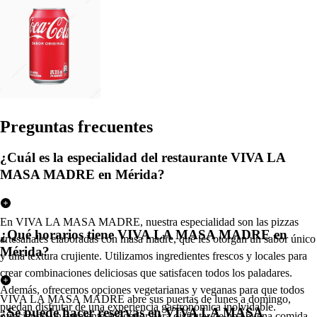
Pregun
t
a
s
frecuen
t
e
s
¿Cuál es la especialidad del restaurante VIVA LA
MASA MADRE en Mérida?
En VIVA LA MASA MADRE, nuestra especialidad son las pizzas
¿Qué horarios tiene VIVA LA MASA MADRE en
artesanales elaboradas con masa madre, que les otorgan un sabor único
Mérida?
y una textura crujiente. Utilizamos ingredientes frescos y locales para
crear combinaciones deliciosas que satisfacen todos los paladares.
Además, ofrecemos opciones vegetarianas y veganas para que todos
VIVA LA MASA MADRE abre sus puertas de lunes a domingo,
puedan disfrutar de una experiencia gastronómica inolvidable.
¿Se puede hacer reservas en VIVA LA MASA
ofreciendo un ambiente acogedor para disfrutar de una buena comida.