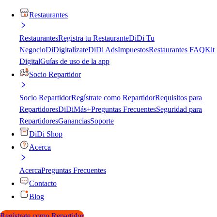
Restaurantes
Restaurantes
Registra tu Restaurante
DiDi Tu
Negocio
DiDigitalízate
DiDi Ads
Impuestos
Restaurantes FAQ
Kit
Digital
Guías de uso de la app
Socio Repartidor
Socio Repartidor
Regístrate como Repartidor
Requisitos para
Repartidores
DiDiMás+
Preguntas Frecuentes
Seguridad para
Repartidores
Ganancias
Soporte
DiDi Shop
Acerca
Acerca
Preguntas Frecuentes
Contacto
Blog
Regístrate como Repartidor