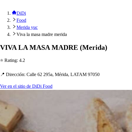
DiDi
Food
Merida yuc
Viva la masa madre merida
VIVA LA MASA MADRE
(
Merida
)
⭐ Ra
t
ing
:
4.2
📍 Dirección
:
Calle 62 295a, Mérida, LATAM 97050
Ver en el sitio de DiDi Food