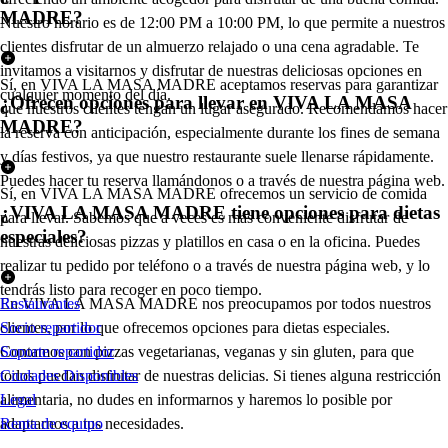
MADRE?
Nuestro horario es de 12:00 PM a 10:00 PM, lo que permite a nuestros
clientes disfrutar de un almuerzo relajado o una cena agradable. Te
invitamos a visitarnos y disfrutar de nuestras deliciosas opciones en
Sí, en VIVA LA MASA MADRE aceptamos reservas para garantizar
cualquier momento del día.
¿Ofrecen opciones para llevar en VIVA LA MASA
que nuestros clientes tengan un lugar asegurado. Recomendamos hacer
MADRE?
la reserva con anticipación, especialmente durante los fines de semana
y días festivos, ya que nuestro restaurante suele llenarse rápidamente.
Puedes hacer tu reserva llamándonos o a través de nuestra página web.
Sí, en VIVA LA MASA MADRE ofrecemos un servicio de comida
¿VIVA LA MASA MADRE tiene opciones para dietas
para llevar. Sabemos que a veces es más conveniente disfrutar de
especiales?
nuestras deliciosas pizzas y platillos en casa o en la oficina. Puedes
realizar tu pedido por teléfono o a través de nuestra página web, y lo
tendrás listo para recoger en poco tiempo.
En VIVA LA MASA MADRE nos preocupamos por todos nuestros
Restaurantes
clientes, por lo que ofrecemos opciones para dietas especiales.
Socio repartidor
Contamos con pizzas vegetarianas, veganas y sin gluten, para que
Soporte repartidor
todos puedan disfrutar de nuestras delicias. Si tienes alguna restricción
Ciudades Disponibles
alimentaria, no dudes en informarnos y haremos lo posible por
Legal
adaptarnos a tus necesidades.
Renta de equipo