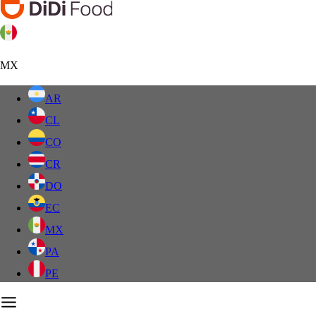
MX
AR
CL
CO
CR
DO
EC
MX
PA
PE