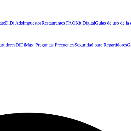
ate
DiDi Ads
Impuestos
Restaurantes FAQ
Kit Digital
Guías de uso de la
artidores
DiDiMás+
Preguntas Frecuentes
Seguridad para Repartidores
G