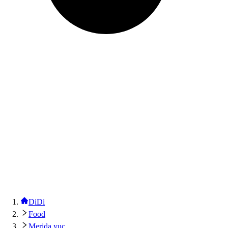
DiDi
Food
Merida yuc