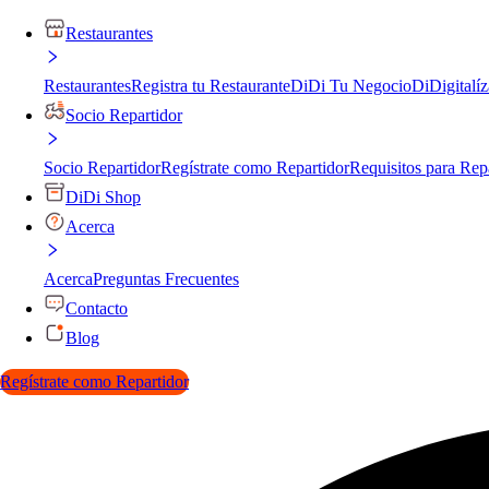
Restaurantes
Restaurantes
Registra tu Restaurante
DiDi Tu Negocio
DiDigitalíz
Socio Repartidor
Socio Repartidor
Regístrate como Repartidor
Requisitos para Rep
DiDi Shop
Acerca
Acerca
Preguntas Frecuentes
Contacto
Blog
Regístrate como Repartidor