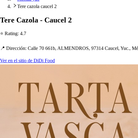
Tere cazola caucel 2
Tere Cazola - Caucel 2
⭐ Ra
t
ing
:
4.7
📍 Dirección
:
Calle 70 661b, ALMENDROS, 97314 Caucel, Yuc., Mé
Ver en el sitio de DiDi Food