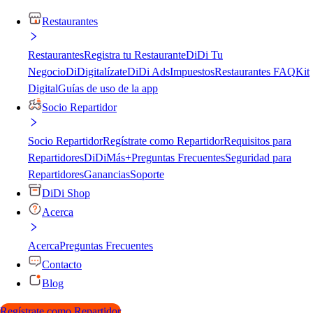
Restaurantes
Restaurantes
Registra tu Restaurante
DiDi Tu
Negocio
DiDigitalízate
DiDi Ads
Impuestos
Restaurantes FAQ
Kit
Digital
Guías de uso de la app
Socio Repartidor
Socio Repartidor
Regístrate como Repartidor
Requisitos para
Repartidores
DiDiMás+
Preguntas Frecuentes
Seguridad para
Repartidores
Ganancias
Soporte
DiDi Shop
Acerca
Acerca
Preguntas Frecuentes
Contacto
Blog
Regístrate como Repartidor