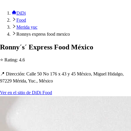
DiDi
Food
Merida yuc
Ronnys express food mexico
Ronny´
s
´ Ex
p
re
s
s
Food México
⭐ Ra
t
ing
:
4.6
📍 Dirección
:
Calle 50 No 176 x 43 y 45 México, Miguel Hidalgo,
97229 Mérida, Yuc., México
Ver en el sitio de DiDi Food