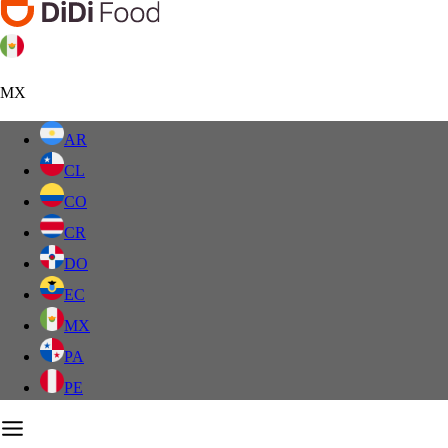
MX
AR
CL
CO
CR
DO
EC
MX
PA
PE