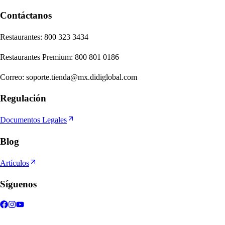
Contáctanos
Re
s
t
auran
t
e
s
:
800 323 3434
Re
s
t
auran
t
e
s
Premium
:
800 801 0186
Correo
:
soporte.tienda@mx.didiglobal.com
Regulación
Documentos Legales
Blog
Artículos
Síguenos