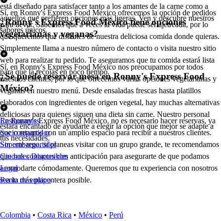
está diseñado para satisfacer tanto a los amantes de la carne como a
Sí, en Ronny's Express Food México ofrecemos la opción de pedidos
aquellos que prefieren opciones más ligeras. Ven y descubre nuestros
¿Ronny's Express Food México tiene opciones
para llevar. Sabemos que a veces la vida puede ser ajetreada, por lo
sabores únicos.
vegetarianas y veganas?
que queremos que disfrutes de nuestra deliciosa comida donde quieras.
Simplemente llama a nuestro número de contacto o visita nuestro sitio
web para realizar tu pedido. Te aseguramos que tu comida estará lista
Sí, en Ronny's Express Food México nos preocupamos por todos
para que la recojas en poco tiempo.
¿Se puede reservar mesa en Ronny's Express Food
nuestros clientes, por lo que ofrecemos varias opciones vegetarianas y
México?
veganas en nuestro menú. Desde ensaladas frescas hasta platillos
elaborados con ingredientes de origen vegetal, hay muchas alternativas
deliciosas para quienes siguen una dieta sin carne. Nuestro personal
En Ronny's Express Food México, no es necesario hacer reservas, ya
Restaurantes
estará encantado de ayudarte a elegir la opción que mejor se adapte a
que contamos con un amplio espacio para recibir a nuestros clientes.
Socio repartidor
tus necesidades.
Sin embargo, si planeas visitar con un grupo grande, te recomendamos
Soporte repartidor
que nos contactes con anticipación para asegurarte de que podamos
Ciudades Disponibles
acomodarte cómodamente. Queremos que tu experiencia con nosotros
Legal
sea lo más placentera posible.
Renta de equipo
Colombia
•
Costa Rica
•
México
•
Perú