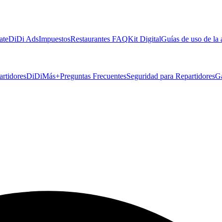
ate
DiDi Ads
Impuestos
Restaurantes FAQ
Kit Digital
Guías de uso de la
artidores
DiDiMás+
Preguntas Frecuentes
Seguridad para Repartidores
G