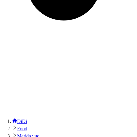
DiDi
Food
Merida yuc