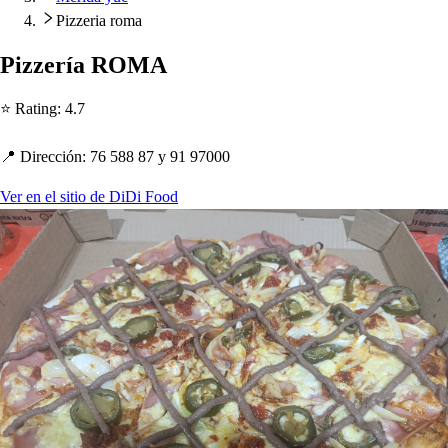
Pizzeria roma
Pizzería ROMA
⭐ Ra
t
ing
:
4.7
📍 Dirección
:
76 588 87 y 91 97000
Ver en el sitio de DiDi Food