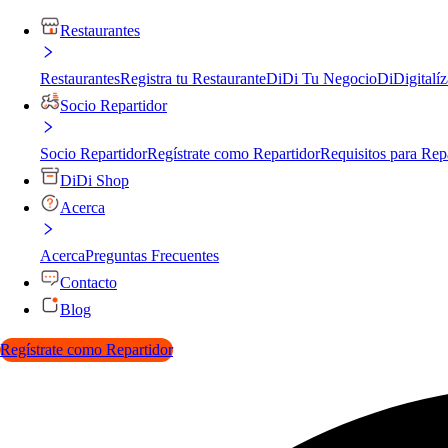
Restaurantes
Restaurantes
Registra tu Restaurante
DiDi Tu Negocio
DiDigitalíz
Socio Repartidor
Socio Repartidor
Regístrate como Repartidor
Requisitos para Rep
DiDi Shop
Acerca
Acerca
Preguntas Frecuentes
Contacto
Blog
Regístrate como Repartidor