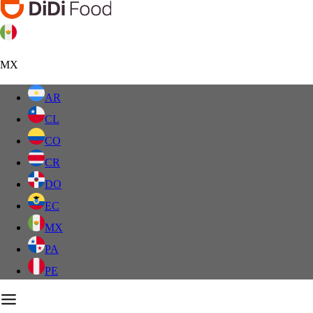
MX
AR
CL
CO
CR
DO
EC
MX
PA
PE