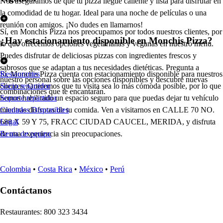
Nos aseguramos de que tu pizza llegue caliente y lista para disfrutar en
la comodidad de tu hogar. Ideal para una noche de películas o una
reunión con amigos. ¡No dudes en llamarnos!
Sí, en Monchis Pizza nos preocupamos por todos nuestros clientes, por
¿Hay estacionamiento disponible en Monchis Pizza?
lo que ofrecemos opciones vegetarianas y veganas en nuestro menú.
Puedes disfrutar de deliciosas pizzas con ingredientes frescos y
sabrosos que se adaptan a tus necesidades dietéticas. Pregunta a
Sí, Monchis Pizza cuenta con estacionamiento disponible para nuestros
Restaurantes
nuestro personal sobre las opciones disponibles y descubre nuevas
clientes. Queremos que tu visita sea lo más cómoda posible, por lo que
Socio repartidor
combinaciones que te encantarán.
hemos habilitado un espacio seguro para que puedas dejar tu vehículo
Soporte repartidor
mientras disfrutas de tu comida. Ven a visitarnos en CALLE 70 NO.
Ciudades Disponibles
688 X 59 Y 75, FRACC CIUDAD CAUCEL, MERIDA, y disfruta
Legal
de una experiencia sin preocupaciones.
Renta de equipo
Colombia
•
Costa Rica
•
México
•
Perú
Contáctanos
Re
s
t
auran
t
e
s
:
800 323 3434