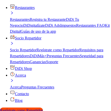
Restaurantes
Restaurantes
Registra tu Restaurante
DiDi Tu
Negocio
DiDigitalízate
DiDi Ads
Impuestos
Restaurantes FAQ
Kit
Digital
Guías de uso de la app
Socio Repartidor
Socio Repartidor
Regístrate como Repartidor
Requisitos para
Repartidores
DiDiMás+
Preguntas Frecuentes
Seguridad para
Repartidores
Ganancias
Soporte
DiDi Shop
Acerca
Acerca
Preguntas Frecuentes
Contacto
Blog
Regístrate como Repartidor