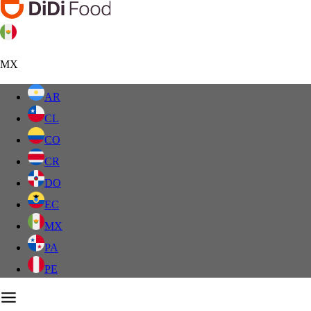
MX
AR
CL
CO
CR
DO
EC
MX
PA
PE