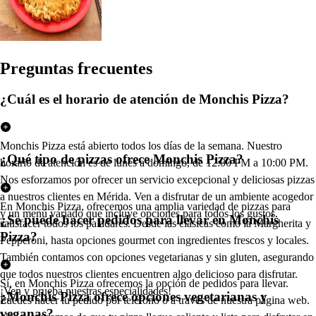
Pregun
t
a
s
frecuen
t
e
s
¿Cuál es el horario de atención de Monchis Pizza?
Monchis Pizza está abierto todos los días de la semana. Nuestro
¿Qué tipo de pizzas ofrece Monchis Pizza?
horario de atención es de lunes a domingo, de 12:00 PM a 10:00 PM.
Nos esforzamos por ofrecer un servicio excepcional y deliciosas pizzas
a nuestros clientes en Mérida. Ven a disfrutar de un ambiente acogedor
En Monchis Pizza, ofrecemos una amplia variedad de pizzas para
y un menú variado que incluye opciones para todos los gustos.
¿Se puede hacer pedidos para llevar en Monchis
satisfacer todos los paladares. Desde las clásicas como la Margherita y
Pizza?
Pepperoni, hasta opciones gourmet con ingredientes frescos y locales.
También contamos con opciones vegetarianas y sin gluten, asegurando
que todos nuestros clientes encuentren algo delicioso para disfrutar.
Sí, en Monchis Pizza ofrecemos la opción de pedidos para llevar.
¡Ven y prueba nuestras especialidades!
¿Monchis Pizza ofrece opciones vegetarianas y
Puedes hacer tu pedido por teléfono o a través de nuestra página web.
veganas?