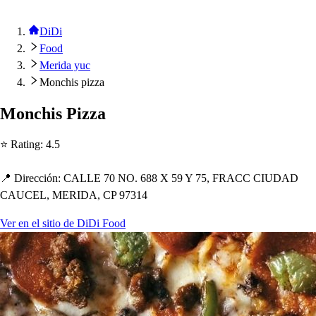
DiDi
Food
Merida yuc
Monchis pizza
Monc
h
i
s
Pizza
⭐ Ra
t
ing
:
4.5
📍 Dirección
:
CALLE 70 NO. 688 X 59 Y 75, FRACC CIUDAD
CAUCEL, MERIDA, CP 97314
Ver en el sitio de DiDi Food