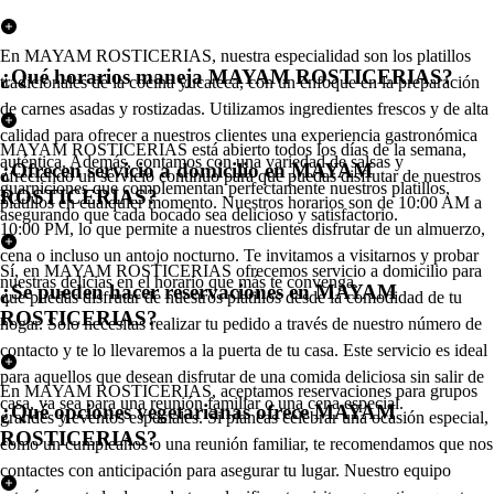
En MAYAM ROSTICERIAS, nuestra especialidad son los platillos
¿Qué horarios maneja MAYAM ROSTICERIAS?
tradicionales de la cocina yucateca, con un enfoque en la preparación
de carnes asadas y rostizadas. Utilizamos ingredientes frescos y de alta
calidad para ofrecer a nuestros clientes una experiencia gastronómica
MAYAM ROSTICERIAS está abierto todos los días de la semana,
auténtica. Además, contamos con una variedad de salsas y
¿Ofrecen servicio a domicilio en MAYAM
ofreciendo un servicio continuo para que puedas disfrutar de nuestros
guarniciones que complementan perfectamente nuestros platillos,
ROSTICERIAS?
platillos en cualquier momento. Nuestros horarios son de 10:00 AM a
asegurando que cada bocado sea delicioso y satisfactorio.
10:00 PM, lo que permite a nuestros clientes disfrutar de un almuerzo,
cena o incluso un antojo nocturno. Te invitamos a visitarnos y probar
Sí, en MAYAM ROSTICERIAS ofrecemos servicio a domicilio para
nuestras delicias en el horario que más te convenga.
¿Se pueden hacer reservaciones en MAYAM
que puedas disfrutar de nuestros platillos desde la comodidad de tu
ROSTICERIAS?
hogar. Solo necesitas realizar tu pedido a través de nuestro número de
contacto y te lo llevaremos a la puerta de tu casa. Este servicio es ideal
para aquellos que desean disfrutar de una comida deliciosa sin salir de
En MAYAM ROSTICERIAS, aceptamos reservaciones para grupos
casa, ya sea para una reunión familiar o una cena especial.
¿Qué opciones vegetarianas ofrece MAYAM
grandes y eventos especiales. Si planeas celebrar una ocasión especial,
ROSTICERIAS?
como un cumpleaños o una reunión familiar, te recomendamos que nos
contactes con anticipación para asegurar tu lugar. Nuestro equipo