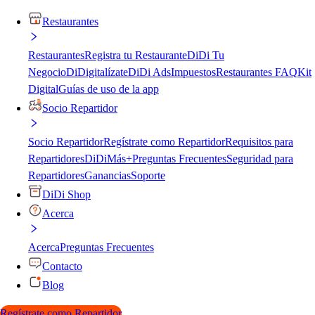
Restaurantes
Restaurantes
Registra tu Restaurante
DiDi Tu
Negocio
DiDigitalízate
DiDi Ads
Impuestos
Restaurantes FAQ
Kit
Digital
Guías de uso de la app
Socio Repartidor
Socio Repartidor
Regístrate como Repartidor
Requisitos para
Repartidores
DiDiMás+
Preguntas Frecuentes
Seguridad para
Repartidores
Ganancias
Soporte
DiDi Shop
Acerca
Acerca
Preguntas Frecuentes
Contacto
Blog
Regístrate como Repartidor