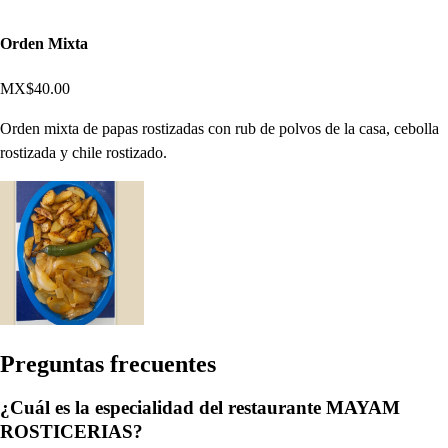
Orden Mixta
MX$40.00
Orden mixta de papas rostizadas con rub de polvos de la casa, cebolla
rostizada y chile rostizado.
Pregun
t
a
s
frecuen
t
e
s
¿Cuál es la especialidad del restaurante MAYAM
ROSTICERIAS?