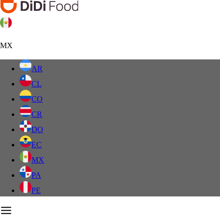
MX
AR
CL
CO
CR
DO
EC
MX
PA
PE