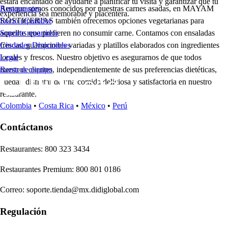
estará encantado de ayudarte a planificar tu visita y garantizar que tu
Aunque somos conocidos por nuestras carnes asadas, en MAYAM
Restaurantes
experiencia sea memorable y placentera.
ROSTICERIAS también ofrecemos opciones vegetarianas para
Socio repartidor
aquellos que prefieren no consumir carne. Contamos con ensaladas
Soporte repartidor
frescas, guarniciones variadas y platillos elaborados con ingredientes
Ciudades Disponibles
locales y frescos. Nuestro objetivo es asegurarnos de que todos
Legal
nuestros clientes, independientemente de sus preferencias dietéticas,
Renta de equipo
puedan disfrutar de una comida deliciosa y satisfactoria en nuestro
restaurante.
Colombia
•
Costa Rica
•
México
•
Perú
Contáctanos
Re
s
t
auran
t
e
s
:
800 323 3434
Re
s
t
auran
t
e
s
Premium
:
800 801 0186
Correo
:
soporte.tienda@mx.didiglobal.com
Regulación