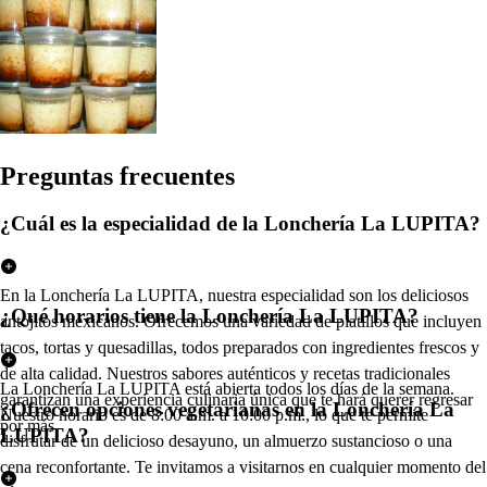
Pregun
t
a
s
frecuen
t
e
s
¿Cuál es la especialidad de la Lonchería La LUPITA?
En la Lonchería La LUPITA, nuestra especialidad son los deliciosos
¿Qué horarios tiene la Lonchería La LUPITA?
antojitos mexicanos. Ofrecemos una variedad de platillos que incluyen
tacos, tortas y quesadillas, todos preparados con ingredientes frescos y
de alta calidad. Nuestros sabores auténticos y recetas tradicionales
La Lonchería La LUPITA está abierta todos los días de la semana.
garantizan una experiencia culinaria única que te hará querer regresar
¿Ofrecen opciones vegetarianas en la Lonchería La
Nuestro horario es de 8:00 a.m. a 10:00 p.m., lo que te permite
por más.
LUPITA?
disfrutar de un delicioso desayuno, un almuerzo sustancioso o una
cena reconfortante. Te invitamos a visitarnos en cualquier momento del