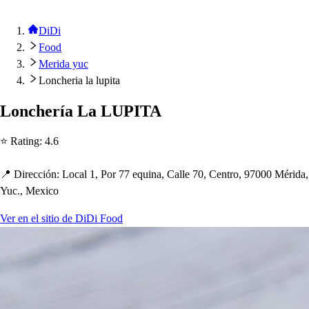
DiDi
Food
Merida yuc
Loncheria la lupita
Lonc
h
ería La LUPITA
⭐ Ra
t
ing
:
4.6
📍 Dirección
:
Local 1, Por 77 equina, Calle 70, Cen
t
ro, 97000 Mérida,
Yuc., Mexico
Ver en el sitio de DiDi Food