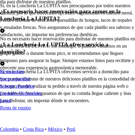
día para disfrutar de nuestros platillos.
Sí, en la Lonchería La LUPITA nos preocupamos por todos nuestros
¿Es necesario hacer reservación para comer en la
clientes, por lo que ofrecemos opciones vegetarianas en nuestro menú.
Lonchería La LUPITA?
Puedes disfrutar de deliciosas quesadillas de hongos, tacos de nopales
y ensaladas frescas. Nos aseguramos de que cada platillo sea sabroso y
satisfactorio, sin importar tus preferencias dietéticas.
No es necesario hacer reservación para disfrutar de nuestros platillos en
¿La Lonchería La LUPITA ofrece servicio a
la Lonchería La LUPITA. Sin embargo, si planeas visitarnos en un
domicilio?
grupo grande o durante horas pico, te recomendamos que llegues
temprano para asegurar tu lugar. Siempre estamos listos para recibirte y
ofrecerte una experiencia gastronómica memorable.
Sí, en la Lonchería La LUPITA ofrecemos servicio a domicilio para
Restaurantes
que puedas disfrutar de nuestros deliciosos platillos en la comodidad de
Socio repartidor
tu hogar. Puedes realizar tu pedido a través de nuestra página web o
Soporte repartidor
por teléfono. Nos aseguramos de que tu comida llegue caliente y lista
Ciudades Disponibles
para disfrutar, sin importar dónde te encuentres.
Legal
Renta de equipo
Colombia
•
Costa Rica
•
México
•
Perú