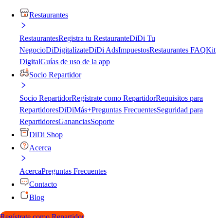
Restaurantes
Restaurantes
Registra tu Restaurante
DiDi Tu
Negocio
DiDigitalízate
DiDi Ads
Impuestos
Restaurantes FAQ
Kit
Digital
Guías de uso de la app
Socio Repartidor
Socio Repartidor
Regístrate como Repartidor
Requisitos para
Repartidores
DiDiMás+
Preguntas Frecuentes
Seguridad para
Repartidores
Ganancias
Soporte
DiDi Shop
Acerca
Acerca
Preguntas Frecuentes
Contacto
Blog
Regístrate como Repartidor