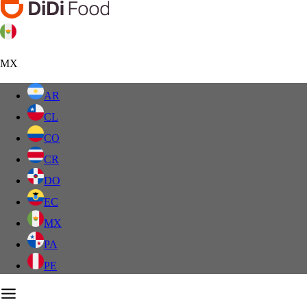
MX
AR
CL
CO
CR
DO
EC
MX
PA
PE