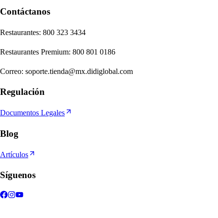
Contáctanos
Re
s
t
auran
t
e
s
:
800 323 3434
Re
s
t
auran
t
e
s
Premium
:
800 801 0186
Correo
:
soporte.tienda@mx.didiglobal.com
Regulación
Documentos Legales
Blog
Artículos
Síguenos