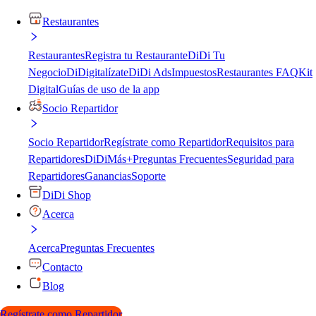
Restaurantes
Restaurantes
Registra tu Restaurante
DiDi Tu
Negocio
DiDigitalízate
DiDi Ads
Impuestos
Restaurantes FAQ
Kit
Digital
Guías de uso de la app
Socio Repartidor
Socio Repartidor
Regístrate como Repartidor
Requisitos para
Repartidores
DiDiMás+
Preguntas Frecuentes
Seguridad para
Repartidores
Ganancias
Soporte
DiDi Shop
Acerca
Acerca
Preguntas Frecuentes
Contacto
Blog
Regístrate como Repartidor