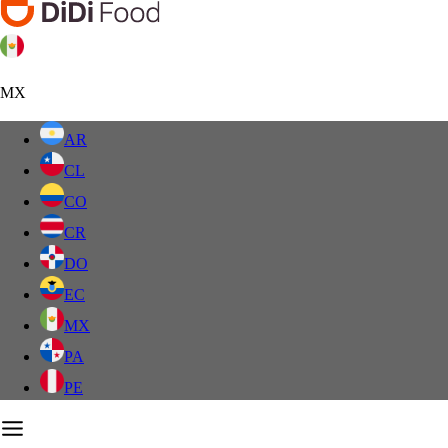
MX
AR
CL
CO
CR
DO
EC
MX
PA
PE