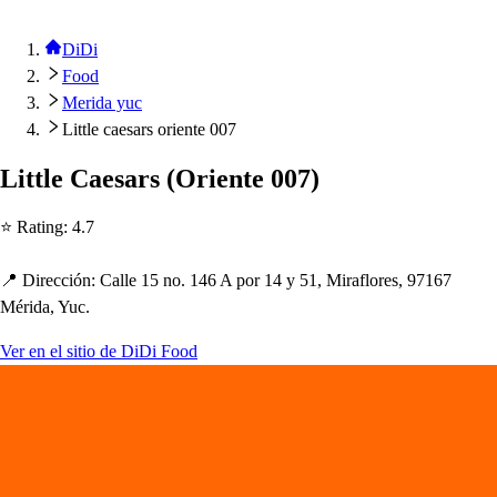
DiDi
Food
Merida yuc
Little caesars oriente 007
Li
t
t
le Cae
s
ar
s
(
Orien
t
e 007
)
⭐ Ra
t
ing
:
4.7
📍 Dirección
:
Calle 15 no. 146 A
p
or 14 y 51, Miraflore
s
, 97167
Mérida, Yuc.
Ver en el sitio de DiDi Food