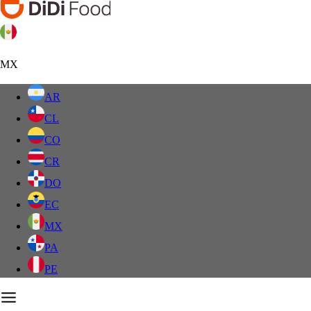
MX
AR
CL
CO
CR
DO
EC
MX
PA
PE