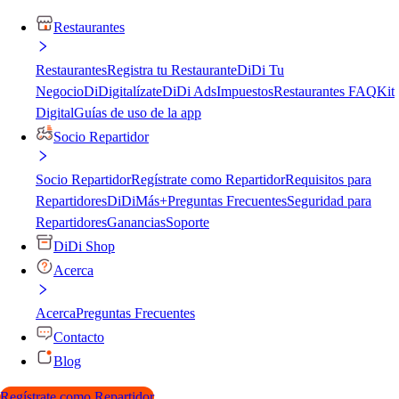
Restaurantes
Restaurantes
Registra tu Restaurante
DiDi Tu
Negocio
DiDigitalízate
DiDi Ads
Impuestos
Restaurantes FAQ
Kit
Digital
Guías de uso de la app
Socio Repartidor
Socio Repartidor
Regístrate como Repartidor
Requisitos para
Repartidores
DiDiMás+
Preguntas Frecuentes
Seguridad para
Repartidores
Ganancias
Soporte
DiDi Shop
Acerca
Acerca
Preguntas Frecuentes
Contacto
Blog
Regístrate como Repartidor