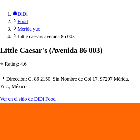
DiDi
Food
Merida yuc
Little caesars avenida 86 003
Li
t
t
le Cae
s
ar'
s
(
Avenida 86 003
)
⭐ Ra
t
ing
:
4.6
📍 Dirección
:
C. 86 2150, Sin Nombre de Col 17, 97297 Mérida,
Yuc., México
Ver en el sitio de DiDi Food