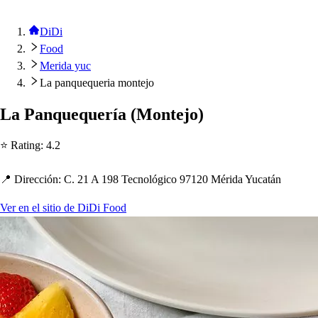
DiDi
Food
Merida yuc
La panquequeria montejo
La Panquequería
(
Mon
t
ejo
)
⭐ Ra
t
ing
:
4.2
📍 Dirección
:
C. 21 A 198 Tecnológico 97120 Mérida Yuca
t
án
Ver en el sitio de DiDi Food