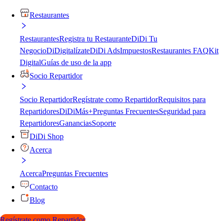
Restaurantes
Restaurantes
Registra tu Restaurante
DiDi Tu
Negocio
DiDigitalízate
DiDi Ads
Impuestos
Restaurantes FAQ
Kit
Digital
Guías de uso de la app
Socio Repartidor
Socio Repartidor
Regístrate como Repartidor
Requisitos para
Repartidores
DiDiMás+
Preguntas Frecuentes
Seguridad para
Repartidores
Ganancias
Soporte
DiDi Shop
Acerca
Acerca
Preguntas Frecuentes
Contacto
Blog
Regístrate como Repartidor