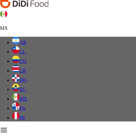
MX
AR
CL
CO
CR
DO
EC
MX
PA
PE