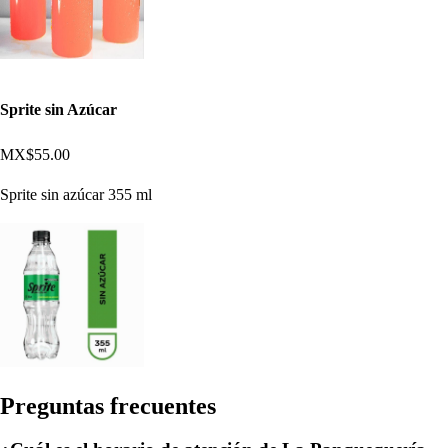
Sprite sin Azúcar
MX$55.00
Sprite sin azúcar 355 ml
Pregun
t
a
s
frecuen
t
e
s