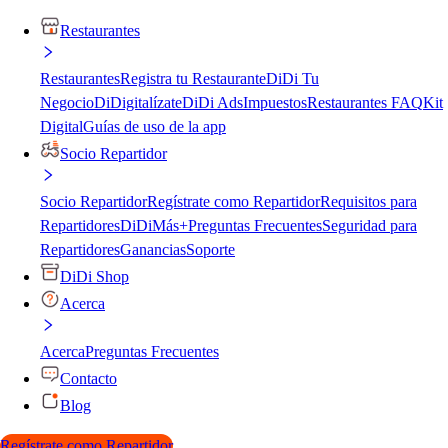
Restaurantes
Restaurantes
Registra tu Restaurante
DiDi Tu
Negocio
DiDigitalízate
DiDi Ads
Impuestos
Restaurantes FAQ
Kit
Digital
Guías de uso de la app
Socio Repartidor
Socio Repartidor
Regístrate como Repartidor
Requisitos para
Repartidores
DiDiMás+
Preguntas Frecuentes
Seguridad para
Repartidores
Ganancias
Soporte
DiDi Shop
Acerca
Acerca
Preguntas Frecuentes
Contacto
Blog
Regístrate como Repartidor