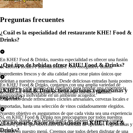
Pregun
t
a
s
frecuen
t
e
s
¿Cuál es la especialidad del restaurante KHE! Food &
Drinks?
En KHE! Food & Drinks, nuestra especialidad es ofrecer una fusión
¿Qué tipo de bebidas ofrece KHE! Food & Drinks?
de sabores locales e internacionales. Nos enorgullece utilizar
ingredientes frescos y de alta calidad para crear platos únicos que
deleitan a nuestros comensales. Desde deliciosas entradas hasta postres
En KHE! Food & Drinks, contamos con una amplia variedad de
irresistibles, cada platillo está diseñado para brindar una experiencia
¿KHE! Food & Drinks tiene opciones vegetarianas y
bebidas que complementan perfectamente nuestros platillos.
gastronómica inolvidable en un ambiente acogedor.
veganas?
Ofrecemos desde refrescantes cócteles artesanales, cervezas locales e
importadas, hasta una selección de vinos cuidadosamente elegidos.
Nuestro objetivo es asegurarnos de que cada visita sea una experiencia
Sí, en KHE! Food & Drinks nos preocupamos por todos nuestros
completa, donde cada bebida realce los sabores de nuestra comida.
¿Es necesario hacer reservaciones en KHE! Food &
clientes, por lo que ofrecemos una variedad de opciones vegetarianas y
Drinks?
veganas en nuestro menú. Creemos que todos deben disfrutar de una