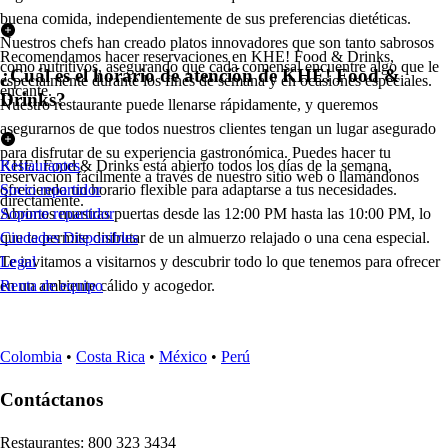
buena comida, independientemente de sus preferencias dietéticas.
Nuestros chefs han creado platos innovadores que son tanto sabrosos
Recomendamos hacer reservaciones en KHE! Food & Drinks,
como nutritivos, asegurando que cada comensal encuentre algo que le
¿Cuál es el horario de atención de KHE! Food &
especialmente durante los fines de semana y en ocasiones especiales.
encante.
Drinks?
Nuestro restaurante puede llenarse rápidamente, y queremos
asegurarnos de que todos nuestros clientes tengan un lugar asegurado
para disfrutar de su experiencia gastronómica. Puedes hacer tu
KHE! Food & Drinks está abierto todos los días de la semana,
Restaurantes
reservación fácilmente a través de nuestro sitio web o llamándonos
ofreciendo un horario flexible para adaptarse a tus necesidades.
Socio repartidor
directamente.
Abrimos nuestras puertas desde las 12:00 PM hasta las 10:00 PM, lo
Soporte repartidor
que te permite disfrutar de un almuerzo relajado o una cena especial.
Ciudades Disponibles
Te invitamos a visitarnos y descubrir todo lo que tenemos para ofrecer
Legal
en un ambiente cálido y acogedor.
Renta de equipo
Colombia
•
Costa Rica
•
México
•
Perú
Contáctanos
Re
s
t
auran
t
e
s
:
800 323 3434