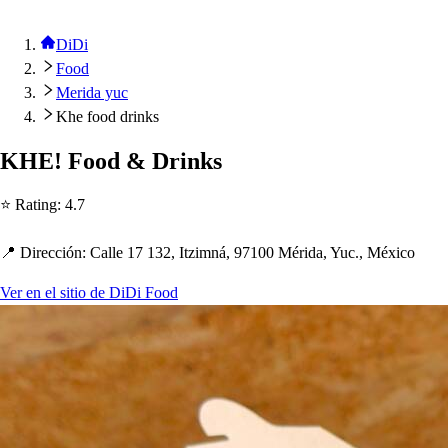
DiDi
Food
Merida yuc
Khe food drinks
KHE! Food & Drink
s
⭐ Ra
t
ing
:
4.7
📍 Dirección
:
Calle 17 132, I
t
zimná, 97100 Mérida, Yuc., México
Ver en el sitio de DiDi Food