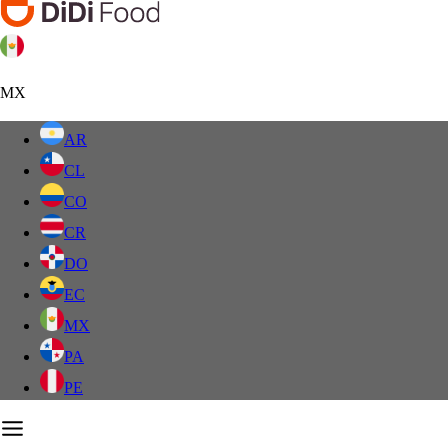
MX
AR
CL
CO
CR
DO
EC
MX
PA
PE