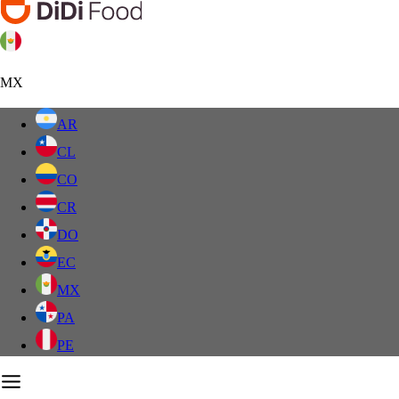
MX
AR
CL
CO
CR
DO
EC
MX
PA
PE