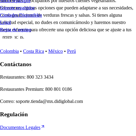
también nos preocupamos por nuestros clientes vegetarianos.
Socio repartidor
Ofrecemos algunas opciones que pueden adaptarse a sus necesidades,
Soporte repartidor
como guarniciones de verduras frescas y salsas. Si tienes alguna
Ciudades Disponibles
solicitud especial, no dudes en comunicárnoslo y haremos nuestro
Legal
mejor esfuerzo para ofrecerte una opción deliciosa que se ajuste a tus
Renta de equipo
preferencias.
Colombia
•
Costa Rica
•
México
•
Perú
Contáctanos
Re
s
t
auran
t
e
s
:
800 323 3434
Re
s
t
auran
t
e
s
Premium
:
800 801 0186
Correo
:
soporte.tienda@mx.didiglobal.com
Regulación
Documentos Legales