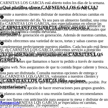
CARNITAS LOS GARCIA está abierto todos los días de la semana.
¿Qué platillos ofrece CARNITAS LOS GARCIA?
Nuestro horario de atención es de 10:00 AM a 10:00 PM, lo que
permite a nuestros clientes disfrutar de nuestras deliciosas carnitas en
cualquier momento del día. Ya sea para un almuerzo familiar, una cena
En CARNITAS LOS GARCIA, nos especializamos en ofrecer las
con amigos o simplemente para llevar, estamos aquí para satisfacer su
¿CARNITAS LOS GARCIA ofrece servicio a
mejores carnitas de la región, preparadas con recetas tradicionales que
antojo de auténtica comida mexicana.
domicilio?
han pasado de generación en generación. Además de nuestras carnitas,
también ofrecemos una variedad de tacos, tortas y salsas caseras que
complementan perfectamente nuestros platillos. Cada bocado está lleno
Sí, en CARNITAS LOS GARCIA ofrecemos servicio a domicilio
de sabor y autenticidad, garantizando una experiencia culinaria
¿Es posible hacer reservaciones en CARNITAS LOS
para que puedas disfrutar de nuestras deliciosas carnitas sin salir de
inolvidable.
GARCIA?
casa. Solo tienes que llamarnos o hacer tu pedido a través de nuestra
página web. Nos aseguramos de que tu comida llegue caliente y fresca,
lista para ser disfrutada. Consulta nuestras opciones de entrega y
En CARNITAS LOS GARCIA, valoramos a nuestros clientes y
disfruta de la comodidad de comer en casa.
¿CARNITAS LOS GARCIA tiene opciones
queremos asegurarnos de que tengan la mejor experiencia posible. Por
vegetarianas?
eso, ofrecemos la opción de hacer reservaciones para grupos grandes.
Si planeas una celebración o una reunión familiar, te recomendamos
que nos llames con anticipación para asegurar tu mesa y disfrutar de un
Aunque CARNITAS LOS GARCIA se especializa en carnitas,
Restaurantes
servicio personalizado. ¡Te esperamos!