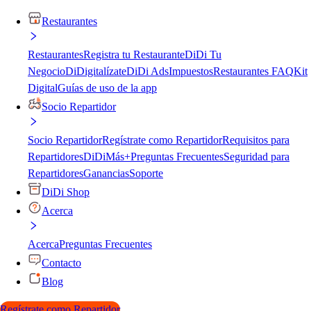
Restaurantes
Restaurantes
Registra tu Restaurante
DiDi Tu
Negocio
DiDigitalízate
DiDi Ads
Impuestos
Restaurantes FAQ
Kit
Digital
Guías de uso de la app
Socio Repartidor
Socio Repartidor
Regístrate como Repartidor
Requisitos para
Repartidores
DiDiMás+
Preguntas Frecuentes
Seguridad para
Repartidores
Ganancias
Soporte
DiDi Shop
Acerca
Acerca
Preguntas Frecuentes
Contacto
Blog
Regístrate como Repartidor