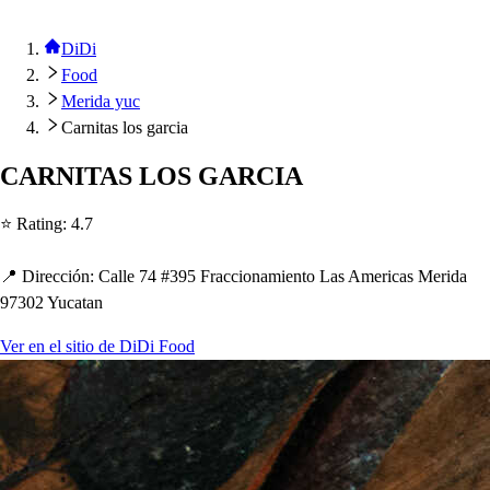
DiDi
Food
Merida yuc
Carnitas los garcia
CARNITAS LOS GARCIA
⭐ Ra
t
ing
:
4.7
📍 Dirección
:
Calle 74 #395 Fraccionamien
t
o La
s
America
s
Merida
97302 Yuca
t
an
Ver en el sitio de DiDi Food