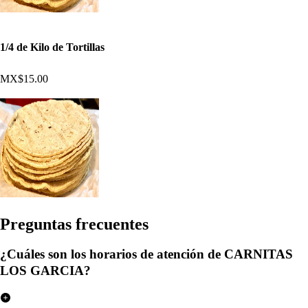
1/4 de Kilo de Tortillas
MX$15.00
Pregun
t
a
s
frecuen
t
e
s
¿Cuáles son los horarios de atención de CARNITAS
LOS GARCIA?