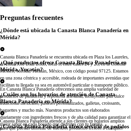
Pregun
t
a
s
frecuen
t
e
s
¿Dónde está ubicada la Canasta Blanca Panadería en
Mérida?
Canasta Blanca Panadería se encuentra ubicada en Plaza los Laureles,
¿Qué productos ofrece Canasta Blanca Panadería en
Avenida José Díaz Bolio, local 9, entre calles 24 y 26, en la Colonia
Mérida, Yucatán?
México, Mérida, Yucatán, México, con código postal 97125. Estamos
en una zona céntrica y accesible, rodeada de importantes avenidas que
facilitan tu llegada ya sea en automóvil particular o transporte público.
En Canasta Blanca Panadería ofrecemos una amplia variedad de
¿Cuáles son los horarios de atención de Canasta
productos de panadería y repostería artesanal, incluyendo pan dulce
Blanca Panadería en Mérida?
tradicional mexicano, pasteles personalizados, galletas, croissants,
baguettes y mucho más. Nuestros productos son elaborados
diariamente con ingredientes frescos y de alta calidad para garantizar el
Canasta Blanca Panadería atiende a sus clientes en horarios amplios
mejor sabor en cada bocado que disfrutes con tu familia.
¿Canasta Blanca Panadería ofrece servicio de pedidos
para que puedas disfrutar de nuestros productos frescos a cualquier