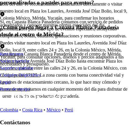
personalizados o pasteles para eventos?
hora del día. Te recomendamos contactarnos directamente o visitar
nuestro local en Plaza los Laureles, Avenida José Díaz Bolio, local 9,
Colonia México, Mérida, Yucatán, para confirmar los horarios
Sí, en Canasta Blanca Panadería contamos con servicio de pedidos
actualizados y conocer nuestras ofertas especiales del día.
¿Cómo puedo llegar a Canasta Blanca Panadería
personalizados para todo tipo de eventos especiales, incluyendo
desde el centro de Mérida?
cumpleaños, bodas, bautizos, graduaciones y reuniones corporativas.
Puedes visitar nuestro local en Plaza los Laureles, Avenida José Díaz
Bolio, local 9, entre calles 24 y 26, en la Colonia México, Mérida,
Para llegar a Canasta Blanca Panadería desde el centro de Mérida,
Restaurantes
Yucatán, para consultar opciones, diseños y precios adaptados a tus
dirígete hacia la Avenida José Díaz Bolio hasta encontrar Plaza los
Socio repartidor
necesidades y presupuesto.
Laureles, ubicada entre las calles 24 y 26, en la Colonia México, con
Soporte repartidor
código postal 97125. La zona cuenta con buena conectividad vial y
Ciudades Disponibles
opciones de estacionamiento cercano, lo que hace muy cómodo y
Legal
conveniente visitarnos en cualquier momento del día para disfrutar de
Renta de equipo
nuestros deliciosos productos de panadería.
Colombia
•
Costa Rica
•
México
•
Perú
Contáctanos