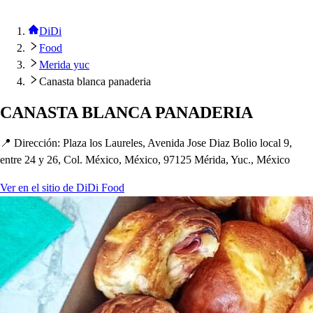
DiDi
Food
Merida yuc
Canasta blanca panaderia
CANASTA BLANCA PANADERIA
📍 Dirección
:
Plaza lo
s
Laurele
s
, Avenida Jo
s
e Diaz Bolio local 9,
en
t
re 24 y 26, Col. México, México, 97125 Mérida, Yuc., México
Ver en el sitio de DiDi Food