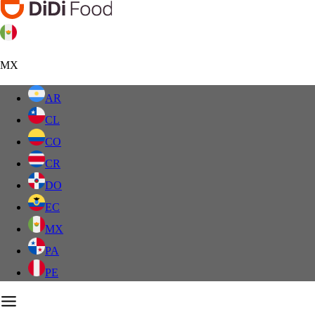
MX
AR
CL
CO
CR
DO
EC
MX
PA
PE