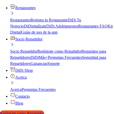
Restaurantes
Restaurantes
Registra tu Restaurante
DiDi Tu
Negocio
DiDigitalízate
DiDi Ads
Impuestos
Restaurantes FAQ
Kit
Digital
Guías de uso de la app
Socio Repartidor
Socio Repartidor
Regístrate como Repartidor
Requisitos para
Repartidores
DiDiMás+
Preguntas Frecuentes
Seguridad para
Repartidores
Ganancias
Soporte
DiDi Shop
Acerca
Acerca
Preguntas Frecuentes
Contacto
Blog
Regístrate como Repartidor