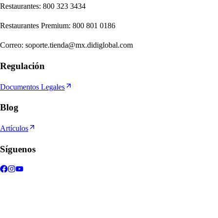
Re
s
t
auran
t
e
s
:
800 323 3434
Re
s
t
auran
t
e
s
Premium
:
800 801 0186
Correo
:
soporte.tienda@mx.didiglobal.com
Regulación
Documentos Legales
Blog
Artículos
Síguenos