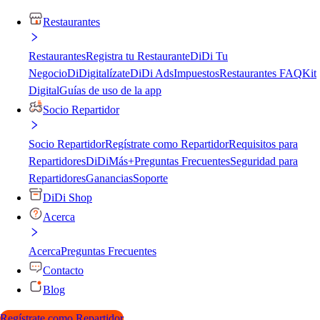
Restaurantes
Restaurantes
Registra tu Restaurante
DiDi Tu
Negocio
DiDigitalízate
DiDi Ads
Impuestos
Restaurantes FAQ
Kit
Digital
Guías de uso de la app
Socio Repartidor
Socio Repartidor
Regístrate como Repartidor
Requisitos para
Repartidores
DiDiMás+
Preguntas Frecuentes
Seguridad para
Repartidores
Ganancias
Soporte
DiDi Shop
Acerca
Acerca
Preguntas Frecuentes
Contacto
Blog
Regístrate como Repartidor