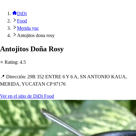
DiDi
Food
Merida yuc
Antojitos dona rosy
An
t
oji
t
o
s
Doña Ro
s
y
⭐ Ra
t
ing
:
4.5
📍 Dirección
:
29B 352 ENTRE 6 Y 6 A, SN ANTONIO KAUA,
MERIDA, YUCATAN CP 97176
Ver en el sitio de DiDi Food