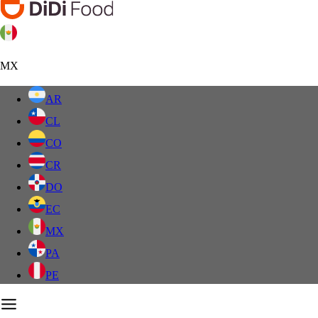
MX
AR
CL
CO
CR
DO
EC
MX
PA
PE