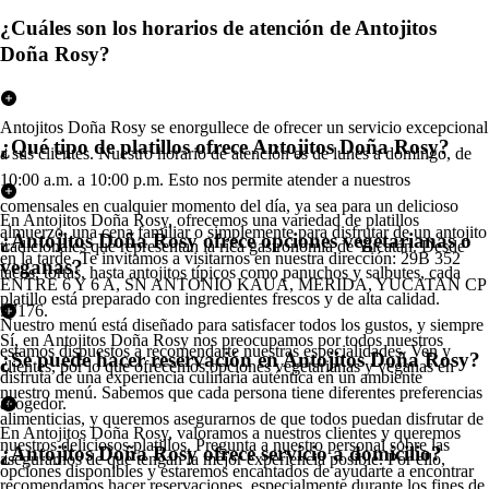
¿Cuáles son los horarios de atención de Antojitos
Doña Rosy?
Antojitos Doña Rosy se enorgullece de ofrecer un servicio excepcional
¿Qué tipo de platillos ofrece Antojitos Doña Rosy?
a sus clientes. Nuestro horario de atención es de lunes a domingo, de
10:00 a.m. a 10:00 p.m. Esto nos permite atender a nuestros
comensales en cualquier momento del día, ya sea para un delicioso
En Antojitos Doña Rosy, ofrecemos una variedad de platillos
almuerzo, una cena familiar o simplemente para disfrutar de un antojito
¿Antojitos Doña Rosy ofrece opciones vegetarianas o
tradicionales que representan la rica gastronomía de Yucatán. Desde
en la tarde. Te invitamos a visitarnos en nuestra dirección: 29B 352
veganas?
tacos, tortas, hasta antojitos típicos como panuchos y salbutes, cada
ENTRE 6 Y 6 A, SN ANTONIO KAUA, MERIDA, YUCATAN CP
platillo está preparado con ingredientes frescos y de alta calidad.
97176.
Nuestro menú está diseñado para satisfacer todos los gustos, y siempre
Sí, en Antojitos Doña Rosy nos preocupamos por todos nuestros
estamos dispuestos a recomendarte nuestras especialidades. Ven y
¿Se puede hacer reservación en Antojitos Doña Rosy?
clientes, por lo que ofrecemos opciones vegetarianas y veganas en
disfruta de una experiencia culinaria auténtica en un ambiente
nuestro menú. Sabemos que cada persona tiene diferentes preferencias
acogedor.
alimenticias, y queremos asegurarnos de que todos puedan disfrutar de
En Antojitos Doña Rosy, valoramos a nuestros clientes y queremos
nuestros deliciosos platillos. Pregunta a nuestro personal sobre las
¿Antojitos Doña Rosy ofrece servicio a domicilio?
asegurarnos de que tengan la mejor experiencia posible. Por ello,
opciones disponibles y estaremos encantados de ayudarte a encontrar
recomendamos hacer reservaciones, especialmente durante los fines de