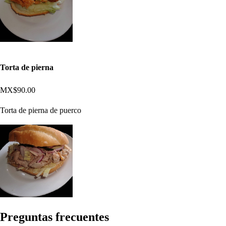
Torta de pierna
MX$90.00
Torta de pierna de puerco
Pregun
t
a
s
frecuen
t
e
s