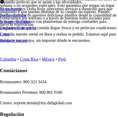
el platillo perfecto que se ajuste a tus necesidades.
semana o en ocasiones especiales. Esto garantiza que tengas un lugar
Sí, en Antojitos Doña Rosy ofrecemos servicio a domicilio para que
Restaurantes
asegurado y que puedas disfrutar de tu comida sin esperas. Puedes
puedas disfrutar de nuestros deliciosos platillos desde la comodidad de
Socio repartidor
contactarnos por teléfono o a través de nuestras redes sociales para
tu hogar. Trabajamos con plataformas de entrega confiables para
Soporte repartidor
hacer tu reservación.
asegurarnos de que tu comida llegue fresca y en perfectas condiciones.
Ciudades Disponibles
Consulta nuestro menú en línea y realiza tu pedido. Estamos aquí para
Legal
satisfacer tus antojos, sin importar dónde te encuentres.
Renta de equipo
Colombia
•
Costa Rica
•
México
•
Perú
Contáctanos
Re
s
t
auran
t
e
s
:
800 323 3434
Re
s
t
auran
t
e
s
Premium
:
800 801 0186
Correo
:
soporte.tienda@mx.didiglobal.com
Regulación