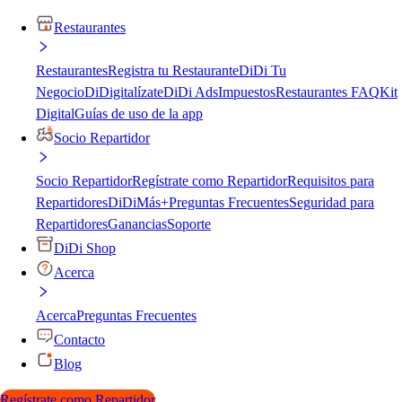
Restaurantes
Restaurantes
Registra tu Restaurante
DiDi Tu
Negocio
DiDigitalízate
DiDi Ads
Impuestos
Restaurantes FAQ
Kit
Digital
Guías de uso de la app
Socio Repartidor
Socio Repartidor
Regístrate como Repartidor
Requisitos para
Repartidores
DiDiMás+
Preguntas Frecuentes
Seguridad para
Repartidores
Ganancias
Soporte
DiDi Shop
Acerca
Acerca
Preguntas Frecuentes
Contacto
Blog
Regístrate como Repartidor