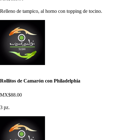
Relleno de tampico, al horno con topping de tocino.
Rollitos de Camarón con Philadelphia
MX$88.00
3 pz.