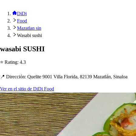
DiDi
Food
Mazatlan sin
Wasabi sushi
wa
s
abi SUSHI
⭐ Ra
t
ing
:
4.3
📍 Dirección
:
Queli
t
e 9001 Villa Florida, 82139 Maza
t
lán, Sinaloa
Ver en el sitio de DiDi Food