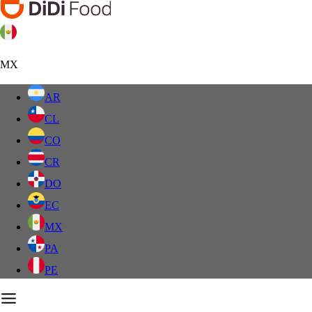
MX
AR
CL
CO
CR
DO
EC
MX
PA
PE