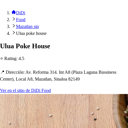
DiDi
Food
Mazatlan sin
Ulua poke house
Ulua Poke Hou
s
e
⭐ Ra
t
ing
:
4.5
📍 Dirección
:
Av. Reforma 314. In
t
A8
(
Plaza Laguna Bu
s
s
ine
s
s
Cen
t
er
)
, Local A8, Maza
t
lan, Sinaloa 82149
Ver en el sitio de DiDi Food