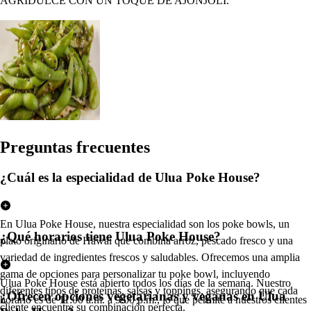
AGRIDULCE CON UN TOQUE DE AJONJOLI.
Pregun
t
a
s
frecuen
t
e
s
¿Cuál es la especialidad de Ulua Poke House?
En Ulua Poke House, nuestra especialidad son los poke bowls, un
¿Qué horarios tiene Ulua Poke House?
plato originario de Hawái que combina arroz, pescado fresco y una
variedad de ingredientes frescos y saludables. Ofrecemos una amplia
gama de opciones para personalizar tu poke bowl, incluyendo
Ulua Poke House está abierto todos los días de la semana. Nuestro
diferentes tipos de proteínas, salsas y toppings, asegurando que cada
¿Ofrecen opciones vegetarianas y veganas en Ulua
horario es de 11:00 a.m. a 9:00 p.m., lo que permite a nuestros clientes
cliente encuentre su combinación perfecta.