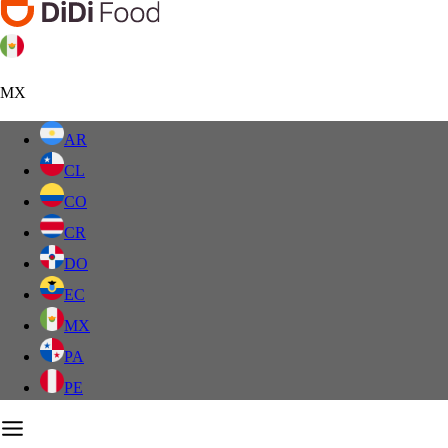
MX
AR
CL
CO
CR
DO
EC
MX
PA
PE