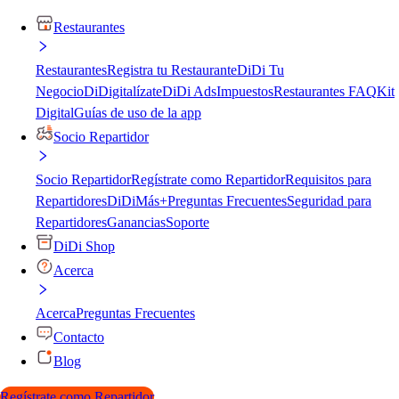
Restaurantes
Restaurantes
Registra tu Restaurante
DiDi Tu
Negocio
DiDigitalízate
DiDi Ads
Impuestos
Restaurantes FAQ
Kit
Digital
Guías de uso de la app
Socio Repartidor
Socio Repartidor
Regístrate como Repartidor
Requisitos para
Repartidores
DiDiMás+
Preguntas Frecuentes
Seguridad para
Repartidores
Ganancias
Soporte
DiDi Shop
Acerca
Acerca
Preguntas Frecuentes
Contacto
Blog
Regístrate como Repartidor