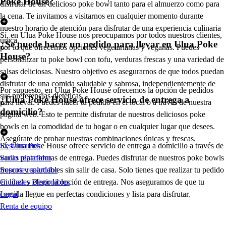
Poke House?
disfrutar de un delicioso poke bowl tanto para el almuerzo como para
la cena. Te invitamos a visitarnos en cualquier momento durante
nuestro horario de atención para disfrutar de una experiencia culinaria
Sí, en Ulua Poke House nos preocupamos por todos nuestros clientes,
única.
¿Se puede hacer un pedido para llevar en Ulua Poke
por lo que ofrecemos opciones vegetarianas y veganas. Puedes
House?
personalizar tu poke bowl con tofu, verduras frescas y una variedad de
salsas deliciosas. Nuestro objetivo es asegurarnos de que todos puedan
disfrutar de una comida saludable y sabrosa, independientemente de
Por supuesto, en Ulua Poke House ofrecemos la opción de pedidos
sus preferencias dietéticas.
¿Ulua Poke House ofrece servicio de entrega a
para llevar. Puedes hacer tu pedido en el local o a través de nuestra
domicilio?
página web. Esto te permite disfrutar de nuestros deliciosos poke
bowls en la comodidad de tu hogar o en cualquier lugar que desees.
Asegúrate de probar nuestras combinaciones únicas y frescas.
Sí, Ulua Poke House ofrece servicio de entrega a domicilio a través de
Restaurantes
varias plataformas de entrega. Puedes disfrutar de nuestros poke bowls
Socio repartidor
frescos y saludables sin salir de casa. Solo tienes que realizar tu pedido
Soporte repartidor
en línea y elegir la opción de entrega. Nos aseguramos de que tu
Ciudades Disponibles
comida llegue en perfectas condiciones y lista para disfrutar.
Legal
Renta de equipo