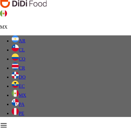
MX
AR
CL
CO
CR
DO
EC
MX
PA
PE