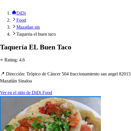
DiDi
Food
Mazatlan sin
Taqueria el buen taco
Taquería EL Buen Taco
⭐ Ra
t
ing
:
4.6
📍 Dirección
:
Tró
p
ico de Cáncer 504 fraccionamien
t
o
s
an angel 82015
Maza
t
lán Sinaloa
Ver en el sitio de DiDi Food