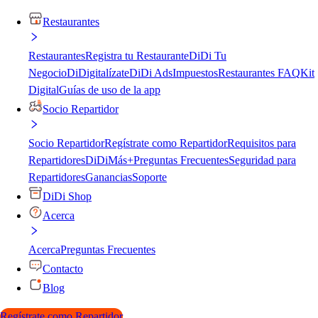
Restaurantes
Restaurantes
Registra tu Restaurante
DiDi Tu
Negocio
DiDigitalízate
DiDi Ads
Impuestos
Restaurantes FAQ
Kit
Digital
Guías de uso de la app
Socio Repartidor
Socio Repartidor
Regístrate como Repartidor
Requisitos para
Repartidores
DiDiMás+
Preguntas Frecuentes
Seguridad para
Repartidores
Ganancias
Soporte
DiDi Shop
Acerca
Acerca
Preguntas Frecuentes
Contacto
Blog
Regístrate como Repartidor