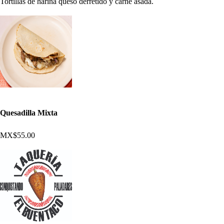
Tortillas de harina queso derretido y carne asada.
Quesadilla Mixta
MX$55.00