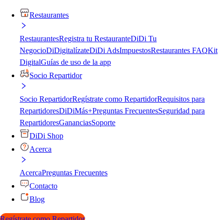
Restaurantes
Restaurantes
Registra tu Restaurante
DiDi Tu
Negocio
DiDigitalízate
DiDi Ads
Impuestos
Restaurantes FAQ
Kit
Digital
Guías de uso de la app
Socio Repartidor
Socio Repartidor
Regístrate como Repartidor
Requisitos para
Repartidores
DiDiMás+
Preguntas Frecuentes
Seguridad para
Repartidores
Ganancias
Soporte
DiDi Shop
Acerca
Acerca
Preguntas Frecuentes
Contacto
Blog
Regístrate como Repartidor