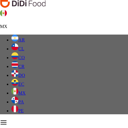
MX
AR
CL
CO
CR
DO
EC
MX
PA
PE