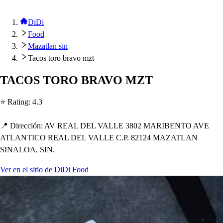
DiDi
Food
Mazatlan sin
Tacos toro bravo mzt
TACOS TORO BRAVO MZT
⭐ Ra
t
ing
:
4.3
📍 Dirección
:
AV REAL DEL VALLE 3802 MARIBENTO AVE
ATLANTICO REAL DEL VALLE C.P. 82124 MAZATLAN
SINALOA, SIN.
Ver en el sitio de DiDi Food