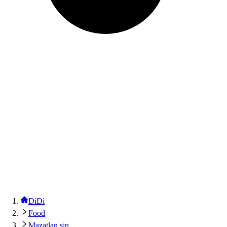
DiDi
Food
Mazatlan sin