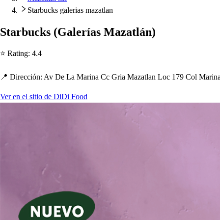
Starbucks galerias mazatlan
S
t
arbuck
s
(
Galería
s
Maza
t
lán
)
⭐ Ra
t
ing
:
4.4
📍 Dirección
:
Av De La Marina Cc Gria Maza
t
lan Loc 179 Col Marin
Ver en el sitio de DiDi Food