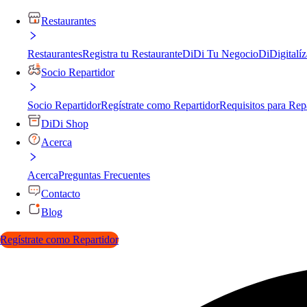
Restaurantes
Restaurantes
Registra tu Restaurante
DiDi Tu Negocio
DiDigitalíz
Socio Repartidor
Socio Repartidor
Regístrate como Repartidor
Requisitos para Rep
DiDi Shop
Acerca
Acerca
Preguntas Frecuentes
Contacto
Blog
Regístrate como Repartidor