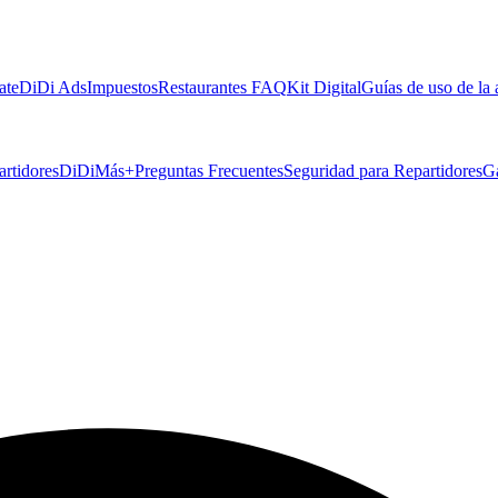
ate
DiDi Ads
Impuestos
Restaurantes FAQ
Kit Digital
Guías de uso de la
artidores
DiDiMás+
Preguntas Frecuentes
Seguridad para Repartidores
G