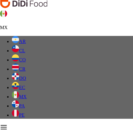
MX
AR
CL
CO
CR
DO
EC
MX
PA
PE