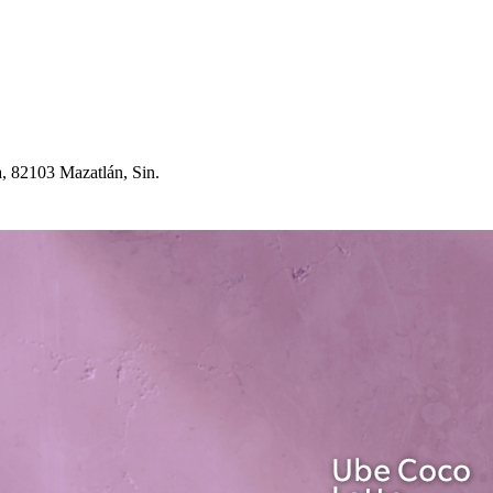
a, 82103 Maza
t
lán, Sin.