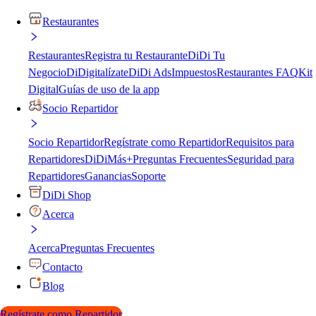
Restaurantes
Restaurantes
Registra tu Restaurante
DiDi Tu
Negocio
DiDigitalízate
DiDi Ads
Impuestos
Restaurantes FAQ
Kit
Digital
Guías de uso de la app
Socio Repartidor
Socio Repartidor
Regístrate como Repartidor
Requisitos para
Repartidores
DiDiMás+
Preguntas Frecuentes
Seguridad para
Repartidores
Ganancias
Soporte
DiDi Shop
Acerca
Acerca
Preguntas Frecuentes
Contacto
Blog
Regístrate como Repartidor