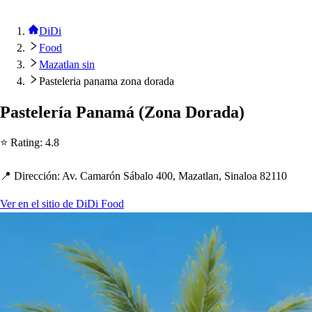
DiDi
Food
Mazatlan sin
Pasteleria panama zona dorada
Pa
s
t
elería Panamá
(
Zona Dorada
)
⭐ Ra
t
ing
:
4.8
📍 Dirección
:
Av. Camarón Sábalo 400, Maza
t
lan, Sinaloa 82110
Ver en el sitio de DiDi Food