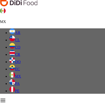
MX
AR
CL
CO
CR
DO
EC
MX
PA
PE