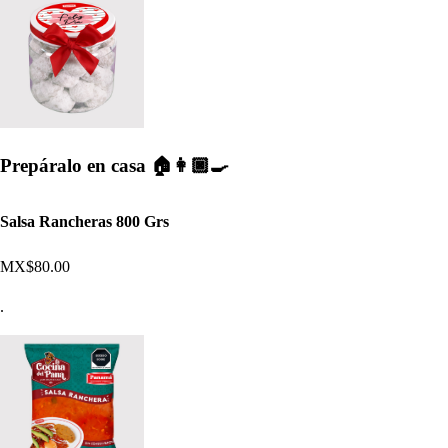
Prepáralo en casa 🏠👩🏿‍🍳​
Salsa Rancheras 800 Grs
MX$80.00
.