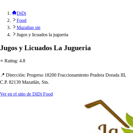
DiDi
Food
Mazatlan sin
Jugos y licuados la jugueria
Jugo
s
y Licuado
s
La Jugueria
⭐ Ra
t
ing
:
4.8
📍 Dirección
:
Progre
s
o 18200 Fraccionamien
t
o Pradera Dorada III,
C.P. 82139 Maza
t
lán, Sin.
Ver en el sitio de DiDi Food