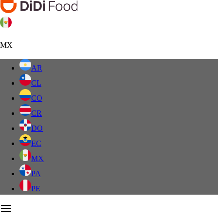
MX
AR
CL
CO
CR
DO
EC
MX
PA
PE