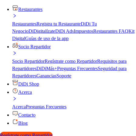
Restaurantes
Restaurantes
Registra tu Restaurante
DiDi Tu
Negocio
DiDigitalízate
DiDi Ads
Impuestos
Restaurantes FAQ
Kit
Digital
Guías de uso de la app
Socio Repartidor
Socio Repartidor
Regístrate como Repartidor
Requisitos para
Repartidores
DiDiMás+
Preguntas Frecuentes
Seguridad para
Repartidores
Ganancias
Soporte
DiDi Shop
Acerca
Acerca
Preguntas Frecuentes
Contacto
Blog
Regístrate como Repartidor