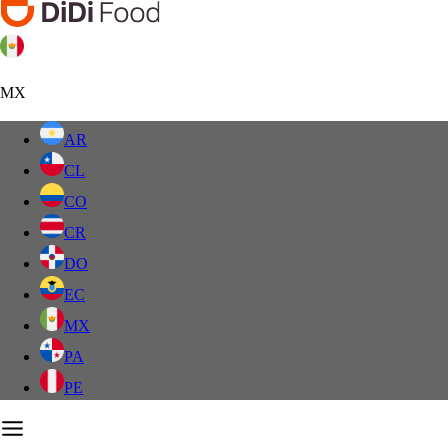
MX
AR
CL
CO
CR
DO
EC
MX
PA
PE