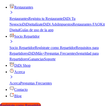
Restaurantes
Restaurantes
Registra tu Restaurante
DiDi Tu
Negocio
DiDigitalízate
DiDi Ads
Impuestos
Restaurantes FAQ
Kit
Digital
Guías de uso de la app
Socio Repartidor
Socio Repartidor
Regístrate como Repartidor
Requisitos para
Repartidores
DiDiMás+
Preguntas Frecuentes
Seguridad para
Repartidores
Ganancias
Soporte
DiDi Shop
Acerca
Acerca
Preguntas Frecuentes
Contacto
Blog
Regístrate como Repartidor