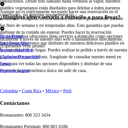
satisfactorios. Desde tofu salteado hasta verduras al vapor, nuestros
platillos vegetarianos están diseñados para deleitar a todos nuestros
Aunque no es estrictamente necesario hacer una reservación en el
comensales, sin importar sus preferencias.
¿Honghua ofrece servicio a domicilio o para llevar?
restaurante Honghua, recomendamos hacerlo, especialmente durante
los fines de semana y en temporadas altas. Esto garantiza que puedas
disfrutar de tu comida sin esperar. Puedes hacer tu reservación
Sí, en Honghua ofrecemos tanto servicio a domicilio como opciones
Restaurantes
fácilmente a través de nuestro sitio web o llamándonos directamente.
para llevar. Queremos que disfrutes de nuestros deliciosos platillos en
Socio repartidor
¡Esperamos verte pronto!
la comodidad de tu hogar. Puedes realizar tu pedido a través de nuestra
Soporte repartidor
página web o por teléfono. Asegúrate de consultar nuestro menú en
Ciudades Disponibles
línea para ver todas las opciones disponibles y disfrutar de una
Legal
experiencia gastronómica única sin salir de casa.
Renta de equipo
Colombia
•
Costa Rica
•
México
•
Perú
Contáctanos
Re
s
t
auran
t
e
s
:
800 323 3434
Re
s
t
auran
t
e
s
Premium
:
800 801 0186