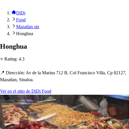
DiDi
Food
Mazatlan sin
Honghua
Hong
h
ua
⭐ Ra
t
ing
:
4.3
📍 Dirección
:
Av de la Marina 712 B, Col Franci
s
co Villa, C
p
82127,
Maza
t
lan, Sinaloa.
Ver en el sitio de DiDi Food