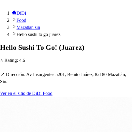
DiDi
Food
Mazatlan sin
Hello sushi to go juarez
Hello Su
s
h
i To Go!
(
Juarez
)
⭐ Ra
t
ing
:
4.6
📍 Dirección
:
Av In
s
urgen
t
e
s
5201, Beni
t
o Juárez, 82180 Maza
t
lán,
Sin.
Ver en el sitio de DiDi Food