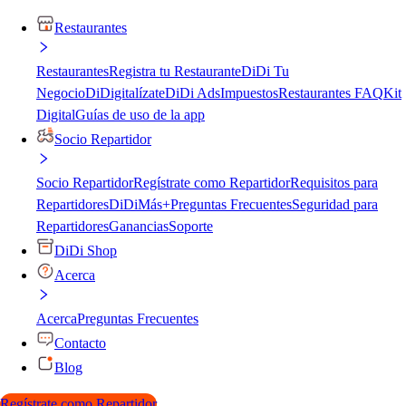
Restaurantes
Restaurantes
Registra tu Restaurante
DiDi Tu
Negocio
DiDigitalízate
DiDi Ads
Impuestos
Restaurantes FAQ
Kit
Digital
Guías de uso de la app
Socio Repartidor
Socio Repartidor
Regístrate como Repartidor
Requisitos para
Repartidores
DiDiMás+
Preguntas Frecuentes
Seguridad para
Repartidores
Ganancias
Soporte
DiDi Shop
Acerca
Acerca
Preguntas Frecuentes
Contacto
Blog
Regístrate como Repartidor