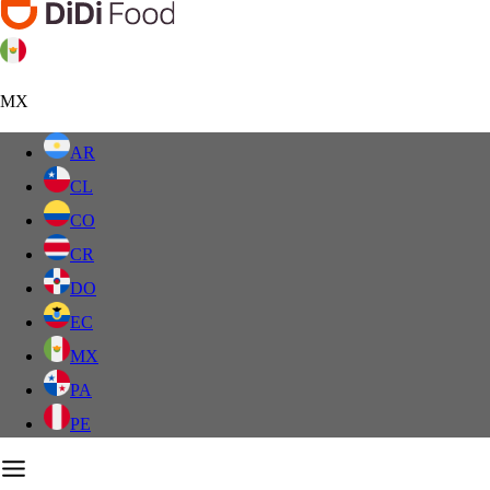
MX
AR
CL
CO
CR
DO
EC
MX
PA
PE