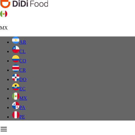
MX
AR
CL
CO
CR
DO
EC
MX
PA
PE