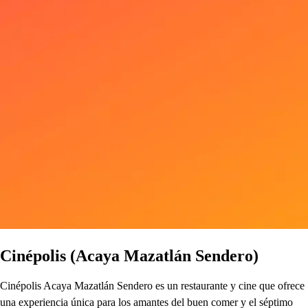
Cinépolis (Acaya Mazatlán Sendero)
Cinépolis Acaya Mazatlán Sendero es un restaurante y cine que ofrece
una experiencia única para los amantes del buen comer y el séptimo