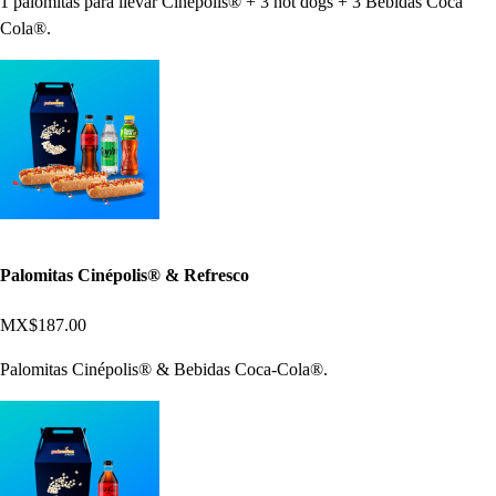
1 palomitas para llevar Cinépolis® + 3 hot dogs + 3 Bebidas Coca
Cola®.
Palomitas Cinépolis® & Refresco
MX$187.00
Palomitas Cinépolis® & Bebidas Coca-Cola®.