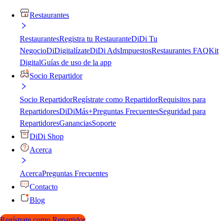
Restaurantes
Restaurantes
Registra tu Restaurante
DiDi Tu
Negocio
DiDigitalízate
DiDi Ads
Impuestos
Restaurantes FAQ
Kit
Digital
Guías de uso de la app
Socio Repartidor
Socio Repartidor
Regístrate como Repartidor
Requisitos para
Repartidores
DiDiMás+
Preguntas Frecuentes
Seguridad para
Repartidores
Ganancias
Soporte
DiDi Shop
Acerca
Acerca
Preguntas Frecuentes
Contacto
Blog
Regístrate como Repartidor