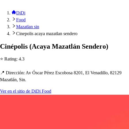
DiDi
Food
Mazatlan sin
Cinepolis acaya mazatlan sendero
Ciné
p
oli
s
(
Acaya Maza
t
lán Sendero
)
⭐ Ra
t
ing
:
4.3
📍 Dirección
:
Av Ó
s
car Pérez E
s
cobo
s
a 8201, El Venadillo, 82129
Maza
t
lán, Sin.
Ver en el sitio de DiDi Food