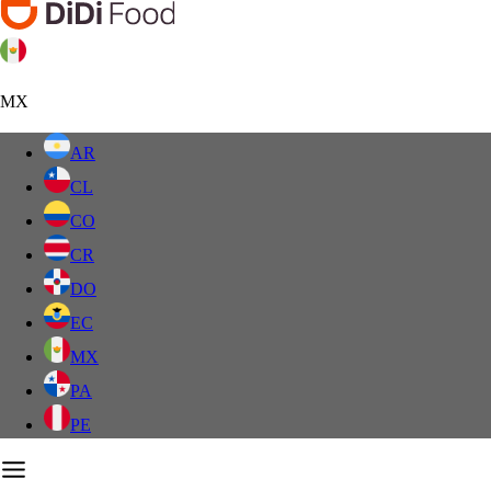
MX
AR
CL
CO
CR
DO
EC
MX
PA
PE