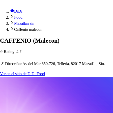
DiDi
Food
Mazatlan sin
Caffenio malecon
CAFFENIO
(
Malecon
)
⭐ Ra
t
ing
:
4.7
📍 Dirección
:
Av del Mar 650-726, Tellería, 82017 Maza
t
lán, Sin.
Ver en el sitio de DiDi Food