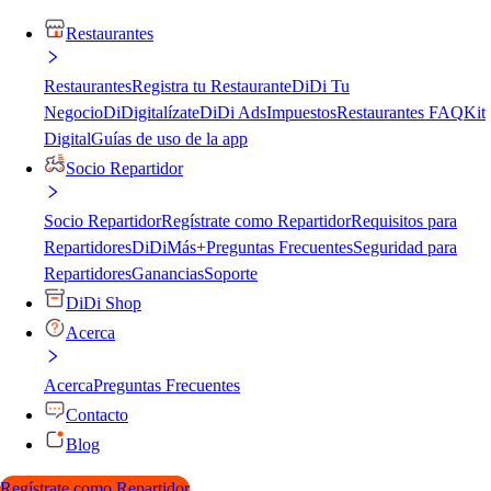
Restaurantes
Restaurantes
Registra tu Restaurante
DiDi Tu
Negocio
DiDigitalízate
DiDi Ads
Impuestos
Restaurantes FAQ
Kit
Digital
Guías de uso de la app
Socio Repartidor
Socio Repartidor
Regístrate como Repartidor
Requisitos para
Repartidores
DiDiMás+
Preguntas Frecuentes
Seguridad para
Repartidores
Ganancias
Soporte
DiDi Shop
Acerca
Acerca
Preguntas Frecuentes
Contacto
Blog
Regístrate como Repartidor