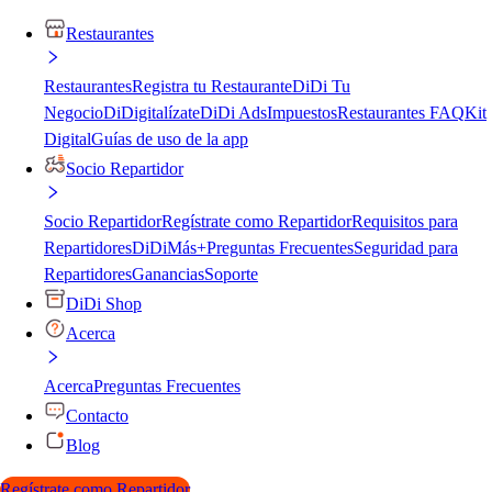
Restaurantes
Restaurantes
Registra tu Restaurante
DiDi Tu
Negocio
DiDigitalízate
DiDi Ads
Impuestos
Restaurantes FAQ
Kit
Digital
Guías de uso de la app
Socio Repartidor
Socio Repartidor
Regístrate como Repartidor
Requisitos para
Repartidores
DiDiMás+
Preguntas Frecuentes
Seguridad para
Repartidores
Ganancias
Soporte
DiDi Shop
Acerca
Acerca
Preguntas Frecuentes
Contacto
Blog
Regístrate como Repartidor