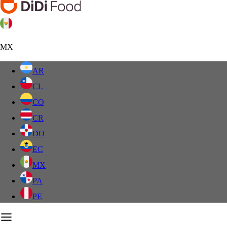
MX
AR
CL
CO
CR
DO
EC
MX
PA
PE