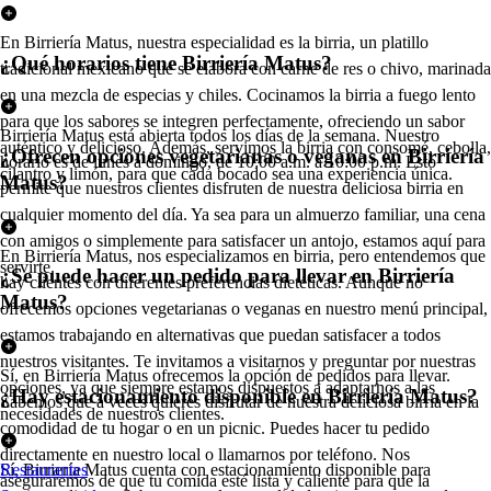
En Birriería Matus, nuestra especialidad es la birria, un platillo
¿Qué horarios tiene Birriería Matus?
tradicional mexicano que se elabora con carne de res o chivo, marinada
en una mezcla de especias y chiles. Cocinamos la birria a fuego lento
para que los sabores se integren perfectamente, ofreciendo un sabor
Birriería Matus está abierta todos los días de la semana. Nuestro
auténtico y delicioso. Además, servimos la birria con consomé, cebolla,
¿Ofrecen opciones vegetarianas o veganas en Birriería
horario es de lunes a domingo, de 10:00 a.m. a 10:00 p.m. Esto
cilantro y limón, para que cada bocado sea una experiencia única.
Matus?
permite que nuestros clientes disfruten de nuestra deliciosa birria en
cualquier momento del día. Ya sea para un almuerzo familiar, una cena
con amigos o simplemente para satisfacer un antojo, estamos aquí para
En Birriería Matus, nos especializamos en birria, pero entendemos que
servirte.
¿Se puede hacer un pedido para llevar en Birriería
hay clientes con diferentes preferencias dietéticas. Aunque no
Matus?
ofrecemos opciones vegetarianas o veganas en nuestro menú principal,
estamos trabajando en alternativas que puedan satisfacer a todos
nuestros visitantes. Te invitamos a visitarnos y preguntar por nuestras
Sí, en Birriería Matus ofrecemos la opción de pedidos para llevar.
opciones, ya que siempre estamos dispuestos a adaptarnos a las
¿Hay estacionamiento disponible en Birriería Matus?
Sabemos que a veces quieres disfrutar de nuestra deliciosa birria en la
necesidades de nuestros clientes.
comodidad de tu hogar o en un picnic. Puedes hacer tu pedido
directamente en nuestro local o llamarnos por teléfono. Nos
Sí, Birriería Matus cuenta con estacionamiento disponible para
Restaurantes
aseguraremos de que tu comida esté lista y caliente para que la