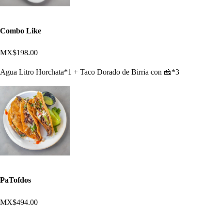
Combo Like
MX$198.00
Agua Litro Horchata*1 + Taco Dorado de Birria con 🧀*3
PaTofdos
MX$494.00