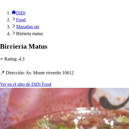
DiDi
Food
Mazatlan sin
Birrieria matus
Birriería Ma
t
u
s
⭐ Ra
t
ing
:
4.3
📍 Dirección
:
Av. Mon
t
e rivereño 10612
Ver en el sitio de DiDi Food