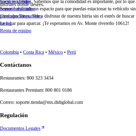
nuestros clientes. Sabemos que la comodidad es importante, por lo que
Socio repartidor
disfrutes donde desees.
hemos habilitado un espacio para que puedas estacionar tu vehículo sin
Soporte repartidor
preocupaciones. Ven a disfrutar de nuestra birria sin el estrés de buscar
Ciudades Disponibles
un lugar para aparcar. ¡Te esperamos en Av. Monte rivereño 10612!
Legal
Renta de equipo
Colombia
•
Costa Rica
•
México
•
Perú
Contáctanos
Re
s
t
auran
t
e
s
:
800 323 3434
Re
s
t
auran
t
e
s
Premium
:
800 801 0186
Correo
:
soporte.tienda@mx.didiglobal.com
Regulación
Documentos Legales