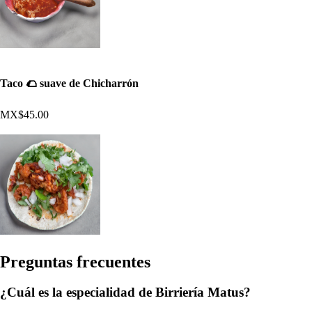
Taco 🌮 suave de Chicharrón
MX$45.00
Pregun
t
a
s
frecuen
t
e
s
¿Cuál es la especialidad de Birriería Matus?