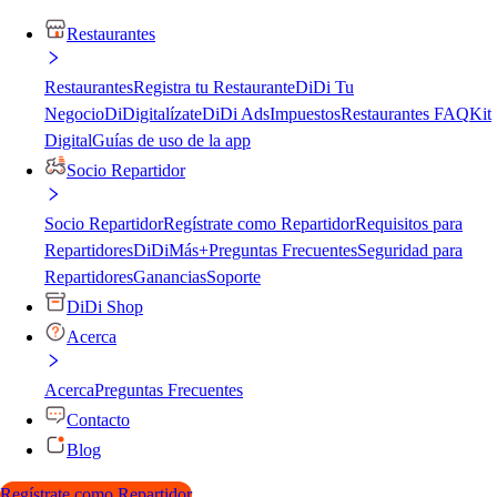
Restaurantes
Restaurantes
Registra tu Restaurante
DiDi Tu
Negocio
DiDigitalízate
DiDi Ads
Impuestos
Restaurantes FAQ
Kit
Digital
Guías de uso de la app
Socio Repartidor
Socio Repartidor
Regístrate como Repartidor
Requisitos para
Repartidores
DiDiMás+
Preguntas Frecuentes
Seguridad para
Repartidores
Ganancias
Soporte
DiDi Shop
Acerca
Acerca
Preguntas Frecuentes
Contacto
Blog
Regístrate como Repartidor