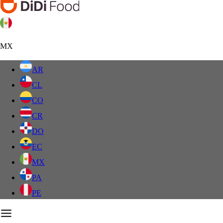
MX
AR
CL
CO
CR
DO
EC
MX
PA
PE