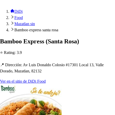
DiDi
Food
Mazatlan sin
Bamboo express santa rosa
Bamboo Ex
p
re
s
s
(
San
t
a Ro
s
a
)
⭐ Ra
t
ing
:
3.9
📍 Dirección
:
Av Lui
s
Donaldo Colo
s
io #17301 Local 13, Valle
Dorado, Maza
t
lan, 82132
Ver en el sitio de DiDi Food