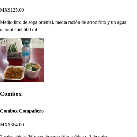
MX$125.00
Medio litro de sopa oriental, media ración de arroz frito y un agua
natural Ciel 600 ml
Combox
Combox Compañero
MX$364.00
2 cajas chinas 26 onza de arroz frito o fideo y 2 de guiso