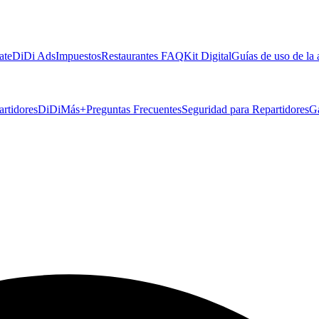
ate
DiDi Ads
Impuestos
Restaurantes FAQ
Kit Digital
Guías de uso de la
artidores
DiDiMás+
Preguntas Frecuentes
Seguridad para Repartidores
G