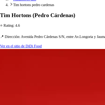
Tim hortons pedro cardenas
Tim Hor
t
on
s
(
Pedro Cárdena
s
)
⭐ Ra
t
ing
:
4.6
📍 Dirección
:
Avenida Pedro Cárdena
s
S
/
N, en
t
re Av.Longoria y Jaum
Ver en el sitio de DiDi Food