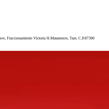
ave, Fraccionamien
t
o Vic
t
oria H.Ma
t
amoro
s
, Tam. C.P.87390