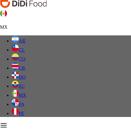
MX
AR
CL
CO
CR
DO
EC
MX
PA
PE