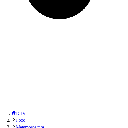
DiDi
Food
Matamoros tam