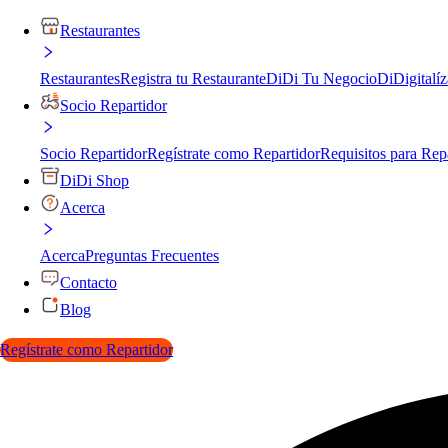
Restaurantes
Restaurantes
Registra tu Restaurante
DiDi Tu Negocio
DiDigitalíz
Socio Repartidor
Socio Repartidor
Regístrate como Repartidor
Requisitos para Rep
DiDi Shop
Acerca
Acerca
Preguntas Frecuentes
Contacto
Blog
Regístrate como Repartidor