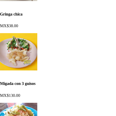
Gringa chica
MX$38.00
Migada con 3 guisos
MX$130.00