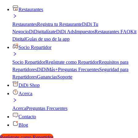
Restaurantes
Restaurantes
Registra tu Restaurante
DiDi Tu
Negocio
DiDigitalízate
DiDi Ads
Impuestos
Restaurantes FAQ
Kit
Digital
Guías de uso de la app
Socio Repartidor
Socio Repartidor
Regístrate como Repartidor
Requisitos para
Repartidores
DiDiMás+
Preguntas Frecuentes
Seguridad para
Repartidores
Ganancias
Soporte
DiDi Shop
Acerca
Acerca
Preguntas Frecuentes
Contacto
Blog
Regístrate como Repartidor