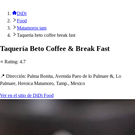
DiDi
Food
Matamoros tam
Taqueria beto coffee break fast
Taquería Be
t
o Coffee & Break Fa
s
t
⭐ Ra
t
ing
:
4.7
📍 Dirección
:
Palma Boni
t
a, Avenida Paeo de lo Palmare &, Lo
Palmare, Heroica Ma
t
amoro, Tam
p
., Mexico
Ver en el sitio de DiDi Food