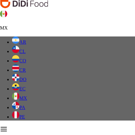
MX
AR
CL
CO
CR
DO
EC
MX
PA
PE