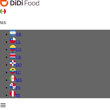
MX
AR
CL
CO
CR
DO
EC
MX
PA
PE