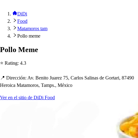
DiDi
Food
Matamoros tam
Pollo meme
Pollo Meme
⭐ Ra
t
ing
:
4.3
📍 Dirección
:
Av. Beni
t
o Juarez 75, Carlo
s
Salina
s
de Gor
t
ari, 87490
Heroica Ma
t
amoro
s
, Tam
p
s
., México
Ver en el sitio de DiDi Food