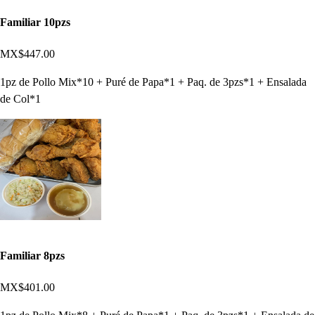
Familiar 10pzs
MX$447.00
1pz de Pollo Mix*10 + Puré de Papa*1 + Paq. de 3pzs*1 + Ensalada
de Col*1
Familiar 8pzs
MX$401.00