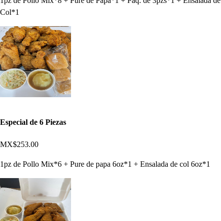
1pz de Pollo Mix*8 + Puré de Papa*1 + Paq. de 3pzs*1 + Ensalada de
Col*1
Especial de 6 Piezas
MX$253.00
1pz de Pollo Mix*6 + Pure de papa 6oz*1 + Ensalada de col 6oz*1