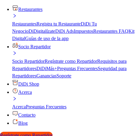
Restaurantes
Restaurantes
Registra tu Restaurante
DiDi Tu
Negocio
DiDigitalízate
DiDi Ads
Impuestos
Restaurantes FAQ
Kit
Digital
Guías de uso de la app
Socio Repartidor
Socio Repartidor
Regístrate como Repartidor
Requisitos para
Repartidores
DiDiMás+
Preguntas Frecuentes
Seguridad para
Repartidores
Ganancias
Soporte
DiDi Shop
Acerca
Acerca
Preguntas Frecuentes
Contacto
Blog
Regístrate como Repartidor