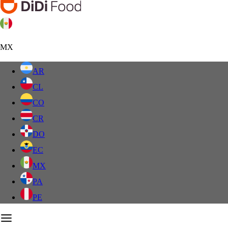
MX
AR
CL
CO
CR
DO
EC
MX
PA
PE