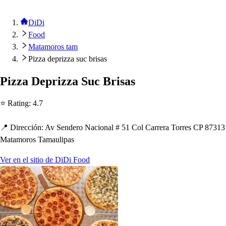
DiDi
Food
Matamoros tam
Pizza deprizza suc brisas
Pizza De
p
rizza Suc Bri
s
a
s
⭐ Ra
t
ing
:
4.7
📍 Dirección
:
Av Sendero Nacional # 51 Col Carrera Torre
s
CP 87313
Ma
t
amoro
s
Tamauli
p
a
s
Ver en el sitio de DiDi Food