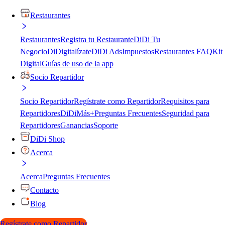
Restaurantes
Restaurantes
Registra tu Restaurante
DiDi Tu
Negocio
DiDigitalízate
DiDi Ads
Impuestos
Restaurantes FAQ
Kit
Digital
Guías de uso de la app
Socio Repartidor
Socio Repartidor
Regístrate como Repartidor
Requisitos para
Repartidores
DiDiMás+
Preguntas Frecuentes
Seguridad para
Repartidores
Ganancias
Soporte
DiDi Shop
Acerca
Acerca
Preguntas Frecuentes
Contacto
Blog
Regístrate como Repartidor