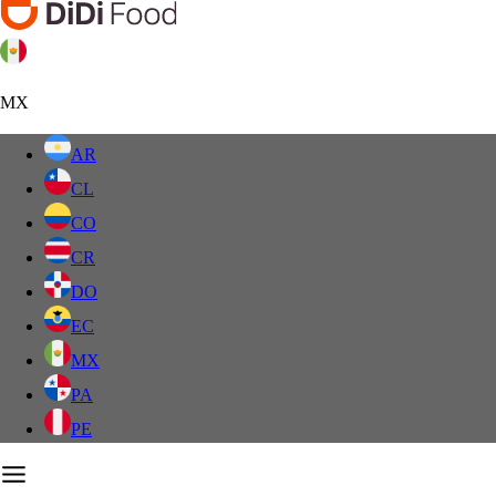
MX
AR
CL
CO
CR
DO
EC
MX
PA
PE