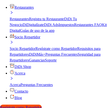
Restaurantes
Restaurantes
Registra tu Restaurante
DiDi Tu
Negocio
DiDigitalízate
DiDi Ads
Impuestos
Restaurantes FAQ
Kit
Digital
Guías de uso de la app
Socio Repartidor
Socio Repartidor
Regístrate como Repartidor
Requisitos para
Repartidores
DiDiMás+
Preguntas Frecuentes
Seguridad para
Repartidores
Ganancias
Soporte
DiDi Shop
Acerca
Acerca
Preguntas Frecuentes
Contacto
Blog
Regístrate como Repartidor