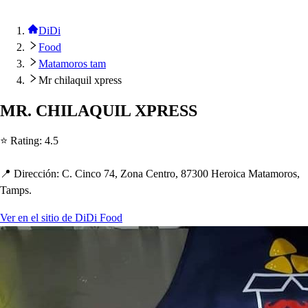
DiDi
Food
Matamoros tam
Mr chilaquil xpress
MR. CHILAQUIL XPRESS
⭐ Ra
t
ing
:
4.5
📍 Dirección
:
C. Cinco 74, Zona Cen
t
ro, 87300 Heroica Ma
t
amoro
s
,
Tam
p
s
.
Ver en el sitio de DiDi Food