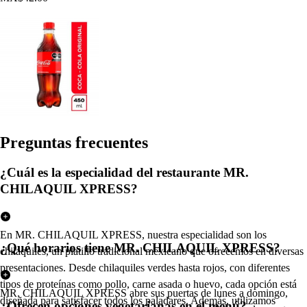
Pregun
t
a
s
frecuen
t
e
s
¿Cuál es la especialidad del restaurante MR.
CHILAQUIL XPRESS?
En MR. CHILAQUIL XPRESS, nuestra especialidad son los
¿Qué horarios tiene MR. CHILAQUIL XPRESS?
chilaquiles, un platillo tradicional mexicano que ofrecemos en diversas
presentaciones. Desde chilaquiles verdes hasta rojos, con diferentes
tipos de proteínas como pollo, carne asada o huevo, cada opción está
MR. CHILAQUIL XPRESS abre sus puertas de lunes a domingo,
diseñada para satisfacer todos los paladares. Además, utilizamos
¿Ofrecen opciones vegetarianas en el menú?