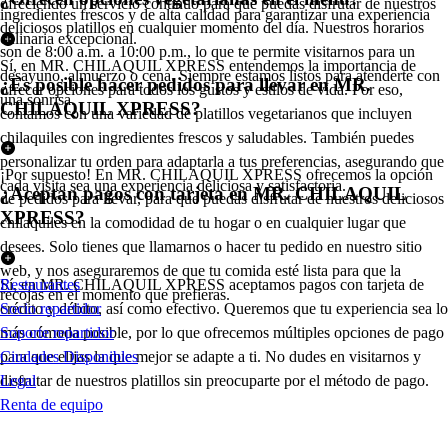
ofreciendo un servicio continuo para que puedas disfrutar de nuestros
ingredientes frescos y de alta calidad para garantizar una experiencia
deliciosos platillos en cualquier momento del día. Nuestros horarios
culinaria excepcional.
son de 8:00 a.m. a 10:00 p.m., lo que te permite visitarnos para un
Sí, en MR. CHILAQUIL XPRESS entendemos la importancia de
desayuno, almuerzo o cena. Siempre estamos listos para atenderte con
¿Es posible hacer pedidos para llevar en MR.
ofrecer opciones para todos los gustos y estilos de vida. Por eso,
una sonrisa.
CHILAQUIL XPRESS?
contamos con una variedad de platillos vegetarianos que incluyen
chilaquiles con ingredientes frescos y saludables. También puedes
personalizar tu orden para adaptarla a tus preferencias, asegurando que
¡Por supuesto! En MR. CHILAQUIL XPRESS ofrecemos la opción
cada visita sea una experiencia deliciosa y satisfactoria.
¿Aceptan pagos con tarjeta en MR. CHILAQUIL
de pedidos para llevar, para que puedas disfrutar de nuestros deliciosos
XPRESS?
chilaquiles en la comodidad de tu hogar o en cualquier lugar que
desees. Solo tienes que llamarnos o hacer tu pedido en nuestro sitio
web, y nos aseguraremos de que tu comida esté lista para que la
Sí, en MR. CHILAQUIL XPRESS aceptamos pagos con tarjeta de
Restaurantes
recojas en el momento que prefieras.
crédito y débito, así como efectivo. Queremos que tu experiencia sea lo
Socio repartidor
más cómoda posible, por lo que ofrecemos múltiples opciones de pago
Soporte repartidor
para que elijas la que mejor se adapte a ti. No dudes en visitarnos y
Ciudades Disponibles
disfrutar de nuestros platillos sin preocuparte por el método de pago.
Legal
Renta de equipo