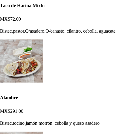
Taco de Harina Mixto
MX$72.00
Bistec,pastor,Q/asadero,Q/canasto, cilantro, cebolla, aguacate
Alambre
MX$291.00
Bistec,tocino,jamón,morrón, cebolla y queso asadero