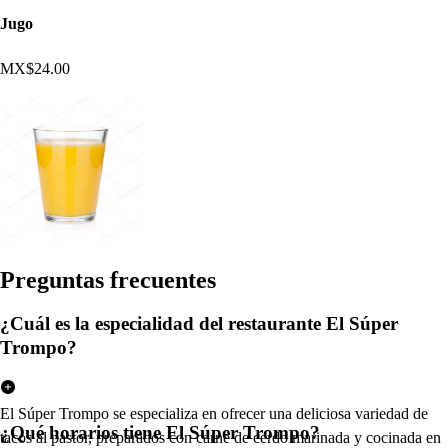
Jugo
MX$24.00
Pregun
t
a
s
frecuen
t
e
s
¿Cuál es la especialidad del restaurante El Súper
Trompo?
El Súper Trompo se especializa en ofrecer una deliciosa variedad de
¿Qué horarios tiene El Súper Trompo?
tacos al pastor, preparados con carne de cerdo marinada y cocinada en