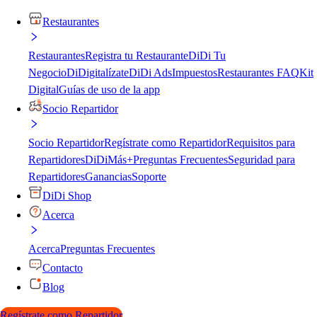
Restaurantes
Restaurantes
Registra tu Restaurante
DiDi Tu
Negocio
DiDigitalízate
DiDi Ads
Impuestos
Restaurantes FAQ
Kit
Digital
Guías de uso de la app
Socio Repartidor
Socio Repartidor
Regístrate como Repartidor
Requisitos para
Repartidores
DiDiMás+
Preguntas Frecuentes
Seguridad para
Repartidores
Ganancias
Soporte
DiDi Shop
Acerca
Acerca
Preguntas Frecuentes
Contacto
Blog
Regístrate como Repartidor