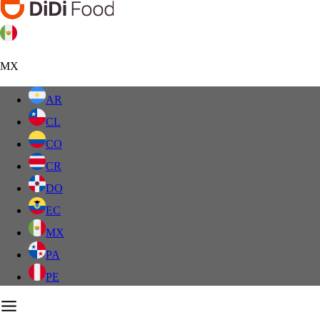
MX
AR
CL
CO
CR
DO
EC
MX
PA
PE