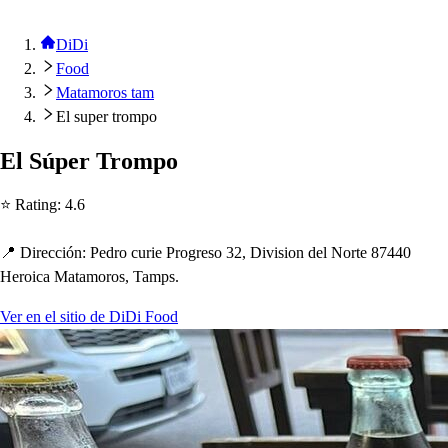
DiDi
Food
Matamoros tam
El super trompo
El Sú
p
er Trom
p
o
⭐ Ra
t
ing
:
4.6
📍 Dirección
:
Pedro curie Progre
s
o 32, Divi
s
ion del Nor
t
e 87440
Heroica Ma
t
amoro
s
, Tam
p
s
.
Ver en el sitio de DiDi Food