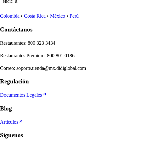
deliciosa.
Colombia
•
Costa Rica
•
México
•
Perú
Contáctanos
Re
s
t
auran
t
e
s
:
800 323 3434
Re
s
t
auran
t
e
s
Premium
:
800 801 0186
Correo
:
soporte.tienda@mx.didiglobal.com
Regulación
Documentos Legales
Blog
Artículos
Síguenos