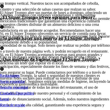
un trompo vertical. Nuestros tacos son acompañados de cebolla,
cilantro y una selección de salsas caseras que realzan su sabor.
El Súper Trompo abre sus puertas de lunes a domingo, ofreciendo un
Además, contamos con opciones vegetarianas y otros platillos
¿El Súper Trompo ofrece opciones para llevar?
servicio continuo desde las 12:00 PM hasta las 10:00 PM. Esto permite
mexicanos tradicionales que garantizan una experiencia culinaria
a nuestros clientes disfrutar de un almuerzo delicioso o una cena
auténtica.
satisfactoria en un ambiente acogedor. Recomendamos hacer una
Sí, en El Súper Trompo ofrecemos un servicio de comida para llevar.
reserva durante los fines de semana, ya que el restaurante suele llenarse
¿Se puede hacer una reserva en El Súper Trompo?
Nuestros clientes pueden disfrutar de sus platillos favoritos en la
rápidamente debido a su popularidad.
comodidad de su hogar. Solo tienen que realizar su pedido por teléfono
o a través de nuestra página web, y podrán recogerlo en el restaurante.
Sí, en El Súper Trompo aceptamos reservas para grupos grandes y
Esto es ideal para aquellos que desean disfrutar de una comida
¿Qué medidas de higiene sigue El Súper Trompo?
celebraciones especiales. Recomendamos hacer la reserva con
deliciosa sin tener que esperar en el local.
anticipación, especialmente durante los fines de semana y días festivos,
para asegurar su lugar. Puede contactarnos por teléfono o a través de
En El Súper Trompo, la salud y seguridad de nuestros clientes es
Restaurantes
nuestras redes sociales para realizar su reserva y disfrutar de una
nuestra prioridad. Seguimos estrictas medidas de higiene, incluyendo la
Socio repartidor
experiencia gastronómica inolvidable.
desinfección regular de todas las áreas del restaurante, el uso de
Soporte repartidor
mascarillas por parte de nuestro personal y el cumplimiento de las
Ciudades Disponibles
normas de distanciamiento social. Además, todos nuestros ingredientes
Legal
son frescos y de alta calidad, garantizando una experiencia segura y
Renta de equipo