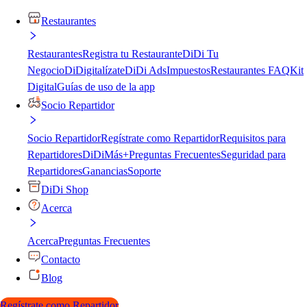
Restaurantes
Restaurantes
Registra tu Restaurante
DiDi Tu
Negocio
DiDigitalízate
DiDi Ads
Impuestos
Restaurantes FAQ
Kit
Digital
Guías de uso de la app
Socio Repartidor
Socio Repartidor
Regístrate como Repartidor
Requisitos para
Repartidores
DiDiMás+
Preguntas Frecuentes
Seguridad para
Repartidores
Ganancias
Soporte
DiDi Shop
Acerca
Acerca
Preguntas Frecuentes
Contacto
Blog
Regístrate como Repartidor