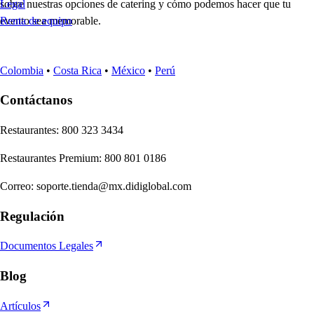
sobre nuestras opciones de catering y cómo podemos hacer que tu
Legal
evento sea memorable.
Renta de equipo
Colombia
•
Costa Rica
•
México
•
Perú
Contáctanos
Re
s
t
auran
t
e
s
:
800 323 3434
Re
s
t
auran
t
e
s
Premium
:
800 801 0186
Correo
:
soporte.tienda@mx.didiglobal.com
Regulación
Documentos Legales
Blog
Artículos