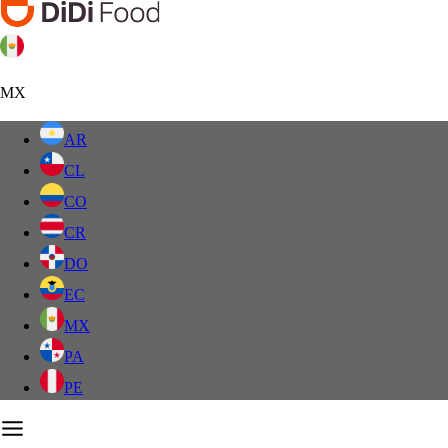
MX
AR
CL
CO
CR
DO
EC
MX
PA
PE