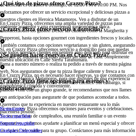
¿Qué tipo de pizzas ofrece Crazzy Pizza?
de atención es de lunes a domingo, de 12:00 PM a 10:00 PM. Nos
esforzamos por ofrecer un servicio excepcional y deliciosas pizzas a
nuestros clientes en Heroica Matamoros. Ven a disfrutar de un
En Crazzy Pizza, ofrecemos una amplia variedad de pizzas para
ambiente acogedor y una experiencia gastronómica única.
¿Crazzy Pizza ofrece servicio a domicilio?
satisfacer todos los gustos. Desde las clásicas como la Margherita y
Pepperoni, hasta opciones gourmet con ingredientes frescos y locales.
También contamos con opciones vegetarianas y sin gluten, asegurando
Sí, en Crazzy Pizza ofrecemos servicio a domicilio para que puedas
que todos nuestros clientes encuentren algo delicioso para disfrutar en
¿Se pueden hacer reservas en Crazzy Pizza?
disfrutar de nuestras deliciosas pizzas sin salir de casa. Simplemente
nuestra ubicación en Calle Sierra Tarahumara.
llama a nuestro número o realiza tu pedido a través de nuestra página
web. Nos aseguramos de que tu pizza llegue caliente y fresca a tu
En Crazzy Pizza, no es necesario hacer reservas, ya que contamos con
puerta en Heroica Matamoros, para que disfrutes de una experiencia
¿Crazzy Pizza tiene opciones para eventos y
un amplio espacio para recibir a nuestros clientes. Sin embargo, si
gastronómica cómoda y conveniente.
celebraciones?
planeas venir con un grupo grande, te recomendamos que nos llames
con anticipación para asegurarte de que podamos acomodar a todos.
Queremos que tu experiencia en nuestro restaurante sea lo más
Sí, en Crazzy Pizza ofrecemos opciones para eventos y celebraciones.
Restaurantes
placentera posible.
Ya sea una fiesta de cumpleaños, una reunión familiar o un evento
Socio repartidor
corporativo, podemos ayudarte a planificar un menú especial y ofrecer
Soporte repartidor
un espacio adecuado para tu grupo. Contáctanos para más información
Ciudades Disponibles