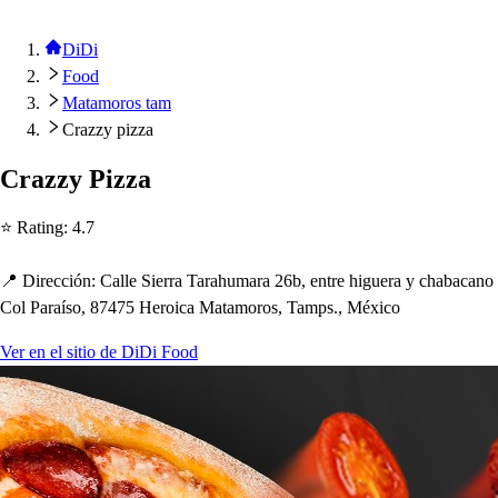
DiDi
Food
Matamoros tam
Crazzy pizza
Crazzy Pizza
⭐ Ra
t
ing
:
4.7
📍 Dirección
:
Calle Sierra Tara
h
umara 26b, en
t
re
h
iguera y c
h
abacano
Col Paraí
s
o, 87475 Heroica Ma
t
amoro
s
, Tam
p
s
., México
Ver en el sitio de DiDi Food