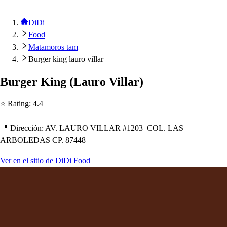
DiDi
Food
Matamoros tam
Burger king lauro villar
Burger King
(
Lauro Villar
)
⭐ Ra
t
ing
:
4.4
📍 Dirección
:
AV. LAURO VILLAR #1203 COL. LAS
ARBOLEDAS CP. 87448
Ver en el sitio de DiDi Food