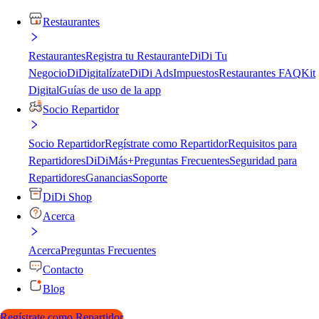
Restaurantes
Restaurantes
Registra tu Restaurante
DiDi Tu
Negocio
DiDigitalízate
DiDi Ads
Impuestos
Restaurantes FAQ
Kit
Digital
Guías de uso de la app
Socio Repartidor
Socio Repartidor
Regístrate como Repartidor
Requisitos para
Repartidores
DiDiMás+
Preguntas Frecuentes
Seguridad para
Repartidores
Ganancias
Soporte
DiDi Shop
Acerca
Acerca
Preguntas Frecuentes
Contacto
Blog
Regístrate como Repartidor