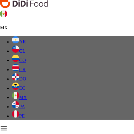
MX
AR
CL
CO
CR
DO
EC
MX
PA
PE