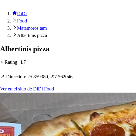
DiDi
Food
Matamoros tam
Albertinis pizza
Alber
t
ini
s
p
izza
⭐ Ra
t
ing
:
4.7
📍 Dirección
:
25.859380, -97.562046
Ver en el sitio de DiDi Food