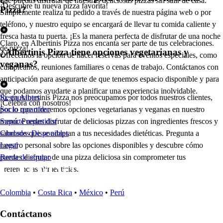
que puedas disfrutar de nuestras deliciosas pizzas sin salir de casa.
¡Descubre tu nueva pizza favorita!
Pizza?
Simplemente realiza tu pedido a través de nuestra página web o por
teléfono, y nuestro equipo se encargará de llevar tu comida caliente y
fresca hasta tu puerta. ¡Es la manera perfecta de disfrutar de una noche
Claro, en Albertinis Pizza nos encanta ser parte de tus celebraciones.
de pizza!
¿Albertinis Pizza tiene opciones vegetarianas y
Ofrecemos la opción de hacer reservas para eventos especiales, como
veganas?
cumpleaños, reuniones familiares o cenas de trabajo. Contáctanos con
anticipación para asegurarte de que tenemos espacio disponible y para
que podamos ayudarte a planificar una experiencia inolvidable.
Sí, en Albertinis Pizza nos preocupamos por todos nuestros clientes,
Restaurantes
¡Celebra con nosotros!
por lo que ofrecemos opciones vegetarianas y veganas en nuestro
Socio repartidor
menú. Puedes disfrutar de deliciosas pizzas con ingredientes frescos y
Soporte repartidor
sabrosos que se adaptan a tus necesidades dietéticas. Pregunta a
Ciudades Disponibles
nuestro personal sobre las opciones disponibles y descubre cómo
Legal
puedes disfrutar de una pizza deliciosa sin comprometer tus
Renta de equipo
preferencias alimenticias.
Colombia
•
Costa Rica
•
México
•
Perú
Contáctanos