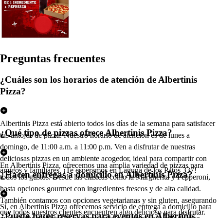
Pregun
t
a
s
frecuen
t
e
s
¿Cuáles son los horarios de atención de Albertinis
Pizza?
Albertinis Pizza está abierto todos los días de la semana para satisfacer
¿Qué tipo de pizzas ofrece Albertinis Pizza?
tus antojos de pizza. Nuestro horario de atención es de lunes a
domingo, de 11:00 a.m. a 11:00 p.m. Ven a disfrutar de nuestras
deliciosas pizzas en un ambiente acogedor, ideal para compartir con
En Albertinis Pizza, ofrecemos una amplia variedad de pizzas para
amigos y familiares. ¡Te esperamos en Laguna de los Patos 337!
¿Hacen entregas a domicilio en Albertinis Pizza?
todos los gustos. Desde las clásicas como la Margherita y Pepperoni,
hasta opciones gourmet con ingredientes frescos y de alta calidad.
También contamos con opciones vegetarianas y sin gluten, asegurando
Sí, en Albertinis Pizza ofrecemos servicio de entrega a domicilio para
que todos nuestros clientes encuentren algo delicioso para disfrutar.
¿Puedo hacer reservas para eventos en Albertinis