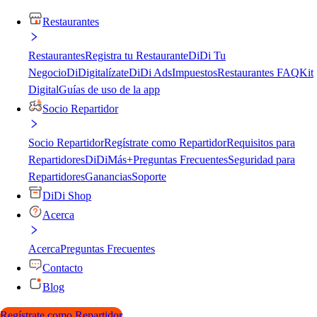
Restaurantes
Restaurantes
Registra tu Restaurante
DiDi Tu
Negocio
DiDigitalízate
DiDi Ads
Impuestos
Restaurantes FAQ
Kit
Digital
Guías de uso de la app
Socio Repartidor
Socio Repartidor
Regístrate como Repartidor
Requisitos para
Repartidores
DiDiMás+
Preguntas Frecuentes
Seguridad para
Repartidores
Ganancias
Soporte
DiDi Shop
Acerca
Acerca
Preguntas Frecuentes
Contacto
Blog
Regístrate como Repartidor