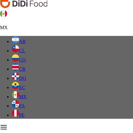
MX
AR
CL
CO
CR
DO
EC
MX
PA
PE