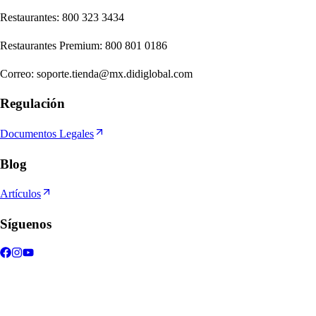
Re
s
t
auran
t
e
s
:
800 323 3434
Re
s
t
auran
t
e
s
Premium
:
800 801 0186
Correo
:
soporte.tienda@mx.didiglobal.com
Regulación
Documentos Legales
Blog
Artículos
Síguenos