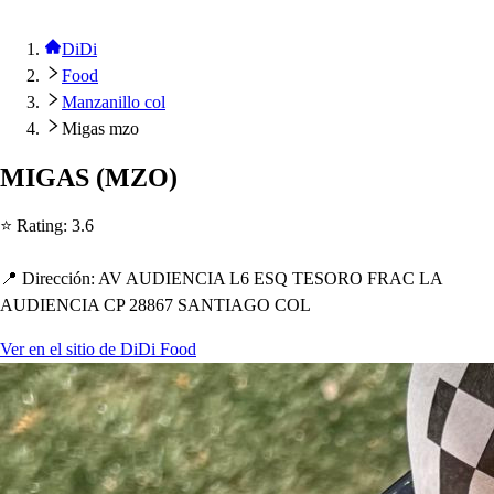
DiDi
Food
Manzanillo col
Migas mzo
MIGAS
(
MZO
)
⭐ Ra
t
ing
:
3.6
📍 Dirección
:
AV AUDIENCIA L6 ESQ TESORO FRAC LA
AUDIENCIA CP 28867 SANTIAGO COL
Ver en el sitio de DiDi Food