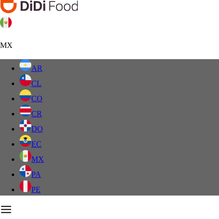
MX
AR
CL
CO
CR
DO
EC
MX
PA
PE