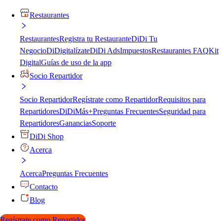
Restaurantes
Restaurantes
Registra tu Restaurante
DiDi Tu
Negocio
DiDigitalízate
DiDi Ads
Impuestos
Restaurantes FAQ
Kit
Digital
Guías de uso de la app
Socio Repartidor
Socio Repartidor
Regístrate como Repartidor
Requisitos para
Repartidores
DiDiMás+
Preguntas Frecuentes
Seguridad para
Repartidores
Ganancias
Soporte
DiDi Shop
Acerca
Acerca
Preguntas Frecuentes
Contacto
Blog
Regístrate como Repartidor