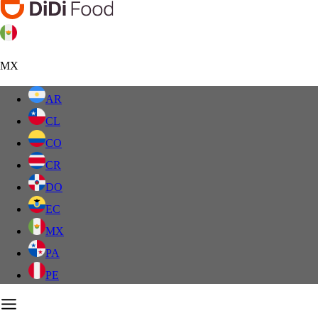
MX
AR
CL
CO
CR
DO
EC
MX
PA
PE