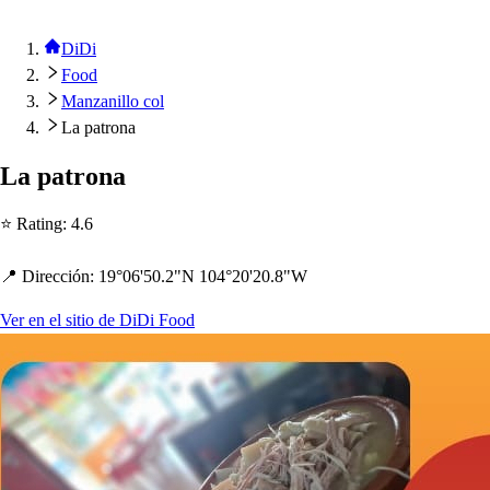
DiDi
Food
Manzanillo col
La patrona
La
p
a
t
rona
⭐ Ra
t
ing
:
4.6
📍 Dirección
:
19°06'50.2"N 104°20'20.8"W
Ver en el sitio de DiDi Food