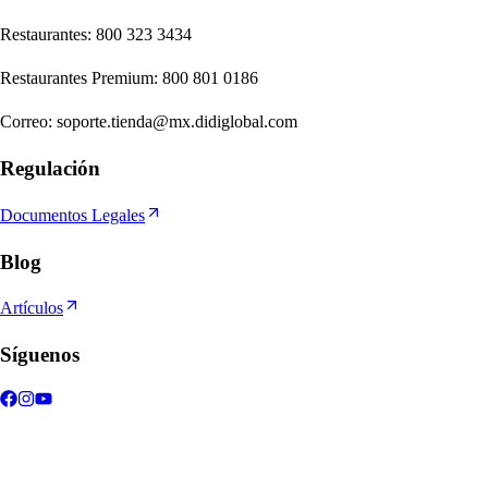
Re
s
t
auran
t
e
s
:
800 323 3434
Re
s
t
auran
t
e
s
Premium
:
800 801 0186
Correo
:
soporte.tienda@mx.didiglobal.com
Regulación
Documentos Legales
Blog
Artículos
Síguenos