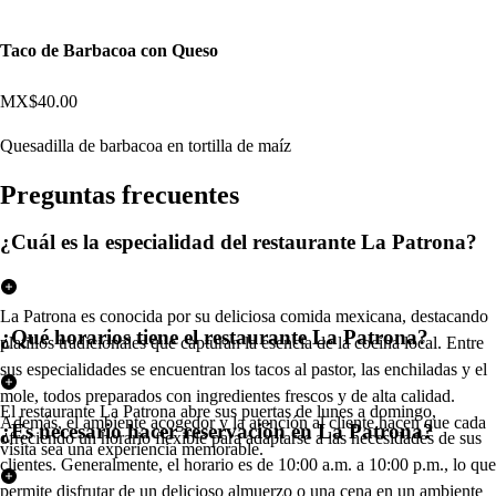
Taco de Barbacoa con Queso
MX$40.00
Quesadilla de barbacoa en tortilla de maíz
Pregun
t
a
s
frecuen
t
e
s
¿Cuál es la especialidad del restaurante La Patrona?
La Patrona es conocida por su deliciosa comida mexicana, destacando
¿Qué horarios tiene el restaurante La Patrona?
platillos tradicionales que capturan la esencia de la cocina local. Entre
sus especialidades se encuentran los tacos al pastor, las enchiladas y el
mole, todos preparados con ingredientes frescos y de alta calidad.
El restaurante La Patrona abre sus puertas de lunes a domingo,
Además, el ambiente acogedor y la atención al cliente hacen que cada
¿Es necesario hacer reservación en La Patrona?
ofreciendo un horario flexible para adaptarse a las necesidades de sus
visita sea una experiencia memorable.
clientes. Generalmente, el horario es de 10:00 a.m. a 10:00 p.m., lo que
permite disfrutar de un delicioso almuerzo o una cena en un ambiente