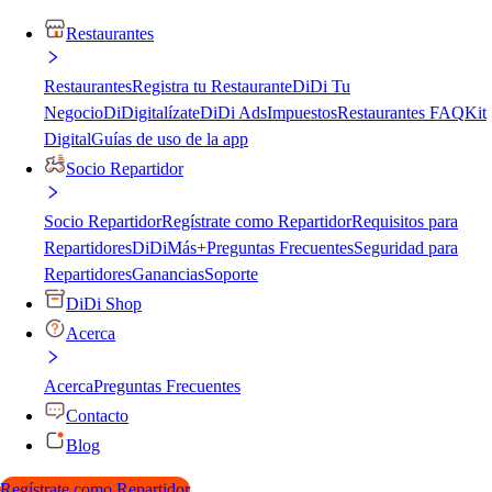
Restaurantes
Restaurantes
Registra tu Restaurante
DiDi Tu
Negocio
DiDigitalízate
DiDi Ads
Impuestos
Restaurantes FAQ
Kit
Digital
Guías de uso de la app
Socio Repartidor
Socio Repartidor
Regístrate como Repartidor
Requisitos para
Repartidores
DiDiMás+
Preguntas Frecuentes
Seguridad para
Repartidores
Ganancias
Soporte
DiDi Shop
Acerca
Acerca
Preguntas Frecuentes
Contacto
Blog
Regístrate como Repartidor