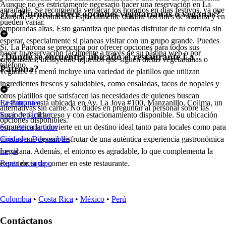
Aunque no es estrictamente necesario hacer una reservación en La
agradable. Se recomienda verificar los horarios en días festivos, ya que
¿La Patrona ofrece opciones vegetarianas o veganas?
Patrona, se recomienda especialmente durante los fines de semana y en
pueden variar.
temporadas altas. Esto garantiza que puedas disfrutar de tu comida sin
esperar, especialmente si planeas visitar con un grupo grande. Puedes
Sí, La Patrona se preocupa por ofrecer opciones para todos sus
hacer tu reservación fácilmente a través de su página web o por
¿Dónde se encuentra ubicado el restaurante La
comensales, incluyendo aquellos que siguen dietas vegetarianas o
teléfono.
Patrona?
veganas. El menú incluye una variedad de platillos que utilizan
ingredientes frescos y saludables, como ensaladas, tacos de nopales y
otros platillos que satisfacen las necesidades de quienes buscan
La Patrona está ubicada en Av. La Joya #100, Manzanillo, Colima, un
Restaurantes
alternativas sin carne. No dudes en preguntar al personal sobre las
lugar de fácil acceso y con estacionamiento disponible. Su ubicación
Socio repartidor
opciones disponibles.
estratégica la convierte en un destino ideal tanto para locales como para
Soporte repartidor
turistas que desean disfrutar de una auténtica experiencia gastronómica
Ciudades Disponibles
mexicana. Además, el entorno es agradable, lo que complementa la
Legal
experiencia de comer en este restaurante.
Renta de equipo
Colombia
•
Costa Rica
•
México
•
Perú
Contáctanos