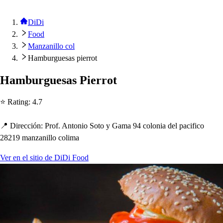
DiDi
Food
Manzanillo col
Hamburguesas pierrot
Hamburgue
s
a
s
Pierro
t
⭐ Ra
t
ing
:
4.7
📍 Dirección
:
Prof. An
t
onio So
t
o y Gama 94 colonia del
p
acifico
28219 manzanillo colima
Ver en el sitio de DiDi Food