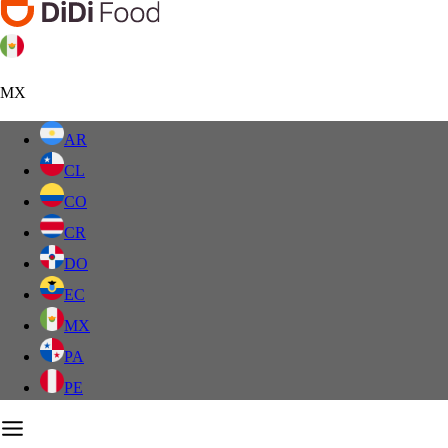
MX
AR
CL
CO
CR
DO
EC
MX
PA
PE