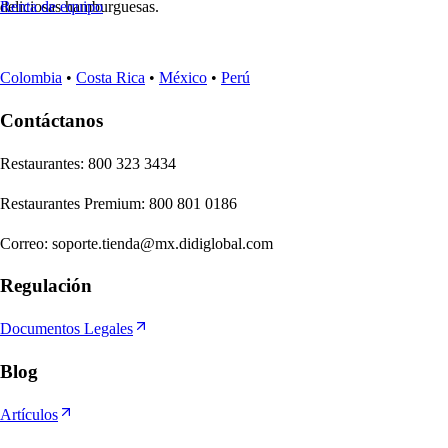
deliciosas hamburguesas.
Renta de equipo
Colombia
•
Costa Rica
•
México
•
Perú
Contáctanos
Re
s
t
auran
t
e
s
:
800 323 3434
Re
s
t
auran
t
e
s
Premium
:
800 801 0186
Correo
:
soporte.tienda@mx.didiglobal.com
Regulación
Documentos Legales
Blog
Artículos