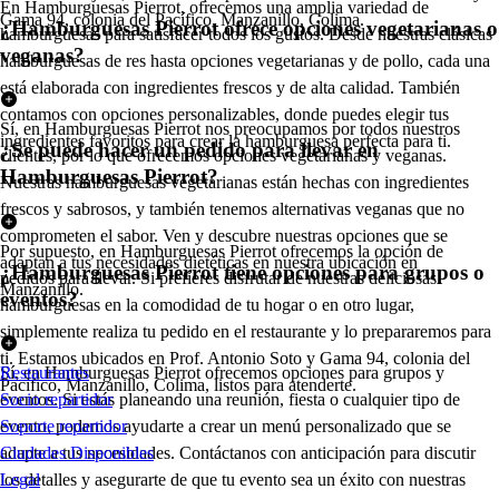
En Hamburguesas Pierrot, ofrecemos una amplia variedad de
Gama 94, colonia del Pacífico, Manzanillo, Colima.
¿Hamburguesas Pierrot ofrece opciones vegetarianas o
hamburguesas para satisfacer todos los gustos. Desde nuestras clásicas
veganas?
hamburguesas de res hasta opciones vegetarianas y de pollo, cada una
está elaborada con ingredientes frescos y de alta calidad. También
contamos con opciones personalizables, donde puedes elegir tus
Sí, en Hamburguesas Pierrot nos preocupamos por todos nuestros
ingredientes favoritos para crear la hamburguesa perfecta para ti.
¿Se puede hacer un pedido para llevar en
clientes, por lo que ofrecemos opciones vegetarianas y veganas.
Hamburguesas Pierrot?
Nuestras hamburguesas vegetarianas están hechas con ingredientes
frescos y sabrosos, y también tenemos alternativas veganas que no
comprometen el sabor. Ven y descubre nuestras opciones que se
Por supuesto, en Hamburguesas Pierrot ofrecemos la opción de
adaptan a tus necesidades dietéticas en nuestra ubicación en
¿Hamburguesas Pierrot tiene opciones para grupos o
pedidos para llevar. Si prefieres disfrutar de nuestras deliciosas
Manzanillo.
eventos?
hamburguesas en la comodidad de tu hogar o en otro lugar,
simplemente realiza tu pedido en el restaurante y lo prepararemos para
ti. Estamos ubicados en Prof. Antonio Soto y Gama 94, colonia del
Sí, en Hamburguesas Pierrot ofrecemos opciones para grupos y
Restaurantes
Pacífico, Manzanillo, Colima, listos para atenderte.
eventos. Si estás planeando una reunión, fiesta o cualquier tipo de
Socio repartidor
evento, podemos ayudarte a crear un menú personalizado que se
Soporte repartidor
adapte a tus necesidades. Contáctanos con anticipación para discutir
Ciudades Disponibles
los detalles y asegurarte de que tu evento sea un éxito con nuestras
Legal