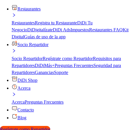
Restaurantes
Restaurantes
Registra tu Restaurante
DiDi Tu
Negocio
DiDigitalízate
DiDi Ads
Impuestos
Restaurantes FAQ
Kit
Digital
Guías de uso de la app
Socio Repartidor
Socio Repartidor
Regístrate como Repartidor
Requisitos para
Repartidores
DiDiMás+
Preguntas Frecuentes
Seguridad para
Repartidores
Ganancias
Soporte
DiDi Shop
Acerca
Acerca
Preguntas Frecuentes
Contacto
Blog
Regístrate como Repartidor