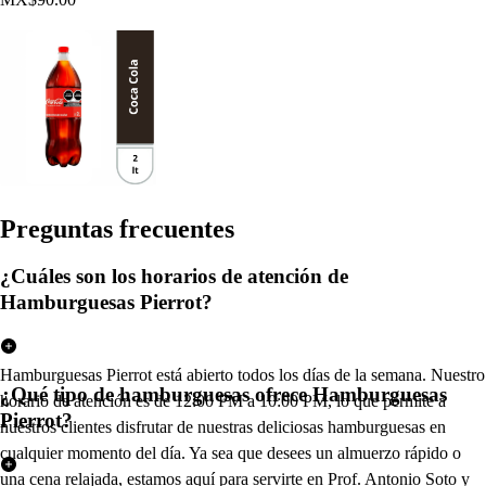
Pregun
t
a
s
frecuen
t
e
s
¿Cuáles son los horarios de atención de
Hamburguesas Pierrot?
Hamburguesas Pierrot está abierto todos los días de la semana. Nuestro
¿Qué tipo de hamburguesas ofrece Hamburguesas
horario de atención es de 12:00 PM a 10:00 PM, lo que permite a
Pierrot?
nuestros clientes disfrutar de nuestras deliciosas hamburguesas en
cualquier momento del día. Ya sea que desees un almuerzo rápido o
una cena relajada, estamos aquí para servirte en Prof. Antonio Soto y