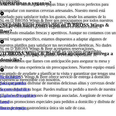
excepcional.
vegetarianas o veganas?
selección de hamburguesas, papas fritas y aperitivos perfectos para
acompañar con nuestras cervezas artesanales. Nuestro menú está
diseñado para satisfacer todos los gustos, desde los amantes de lo
Sí, en D´BROSS Wings & Beer nos preocupamos por todos nuestros
picante hasta quienes prefieren sabores más suaves.
¿Se puede hacer reservación en D´BROSS Wings &
clientes. Ofrecemos opciones vegetarianas en nuestro menú,
Beer?
incluyendo ensaladas frescas y aperitivos. Aunque no contamos con un
menú vegano específico, estamos dispuestos a adaptar algunos de
nuestros platillos para satisfacer tus necesidades dietéticas. No dudes
Sí, en D´BROSS Wings & Beer aceptamos reservaciones,
en preguntar a nuestro personal sobre las opciones disponibles.
¿D´BROSS Wings & Beer tiene opciones de entrega a
especialmente para grupos grandes o eventos especiales. Te
domicilio?
recomendamos que llames con anticipación para asegurar tu mesa y
disfrutar de una experiencia sin preocupaciones. Nuestro equipo estará
encantado de ayudarte a planificar tu visita y garantizar que tengas una
Sí, D´BROSS Wings & Beer ofrece servicio de entrega a domicilio
Restaurantes
experiencia memorable con nosotros.
para que puedas disfrutar de nuestras deliciosas alitas y cervezas desde
Socio repartidor
la comodidad de tu hogar. Puedes realizar tu pedido a través de nuestra
Soporte repartidor
página web o aplicaciones de entrega asociadas. Asegúrate de revisar
Ciudades Disponibles
nuestras promociones especiales para pedidos a domicilio y disfruta de
Legal
una experiencia gastronómica única sin salir de casa.
Renta de equipo