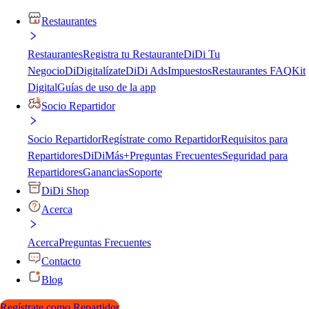
Restaurantes
Restaurantes
Registra tu Restaurante
DiDi Tu
Negocio
DiDigitalízate
DiDi Ads
Impuestos
Restaurantes FAQ
Kit
Digital
Guías de uso de la app
Socio Repartidor
Socio Repartidor
Regístrate como Repartidor
Requisitos para
Repartidores
DiDiMás+
Preguntas Frecuentes
Seguridad para
Repartidores
Ganancias
Soporte
DiDi Shop
Acerca
Acerca
Preguntas Frecuentes
Contacto
Blog
Regístrate como Repartidor