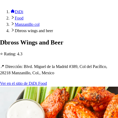
DiDi
Food
Manzanillo col
Dbross wings and beer
Dbro
s
s
Wing
s
and Beer
⭐ Ra
t
ing
:
4.3
📍 Dirección
:
Blvd. Miguel de la Madrid #389, Col del Pacífico,
28218 Manzanillo, Col., Mexico
Ver en el sitio de DiDi Food