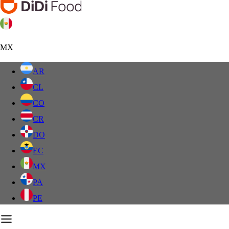
MX
AR
CL
CO
CR
DO
EC
MX
PA
PE