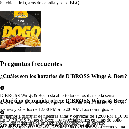
Salchicha frita, aros de cebolla y salsa BBQ.
Pregun
t
a
s
frecuen
t
e
s
¿Cuáles son los horarios de D´BROSS Wings & Beer?
D´BROSS Wings & Beer está abierto todos los días de la semana.
¿Qué tipo de comida ofrece D´BROSS Wings & Beer?
Nuestro horario es de lunes a jueves de 12:00 PM a 10:00 PM, y los
viernes y sábados de 12:00 PM a 12:00 AM. Los domingos, te
invitamos a disfrutar de nuestras alitas y cervezas de 12:00 PM a 10:00
En D´BROSS Wings & Beer, nos especializamos en alitas de pollo
PM. Ven y disfruta de un ambiente acogedor y un servicio
¿D´BROSS Wings & Beer ofrece opciones
con una variedad de salsas y sabores únicos. Además, ofrecemos una